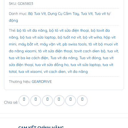
SKU:
GD65803
Danh mục:
Bộ Tua Vít
,
Dụng Cụ Cầm Tay
,
Tua Vít
,
Tua vít tự
động
Thẻ:
bộ tô vít đa năng
,
bộ tô vít sửa điện thoại
,
bộ tovit đa
năng
,
bộ tua vít sửa laptop
,
bộ tuốt nơ vít
,
bộ vít wiha
,
hộp vit
mini
,
máy bắt vít
,
máy vặn vít
,
pb swiss tools
,
tô vít bộ muoi vít
đa năng xiaomi
,
tô vít sửa điện thoại
,
tovit cach dien bộ
,
tua vít
,
tua vít ba ke cách điện
,
Tua vít đa năng
,
Tua vít đóng
,
tua vít
sửa điện thoại
,
tua vit sửa đồng ho
,
tua vít sửa laptop
,
tua vít
total
,
tua vít xiaomi
,
vit cach dien
,
vít đa năng
Thương hiệu:
GEARDRIVE
Chia sẻ:
CAM KẾT CHÍNH HÃNG