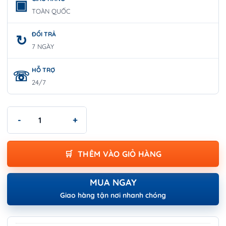
TOÀN QUỐC
ĐỔI TRẢ
7 NGÀY
HỖ TRỢ
24/7
Tô Vít Pake Tự Động 2 x 38mm | GEARDRIVE GD65803 số lượng
THÊM VÀO GIỎ HÀNG
MUA NGAY
Giao hàng tận nơi nhanh chóng