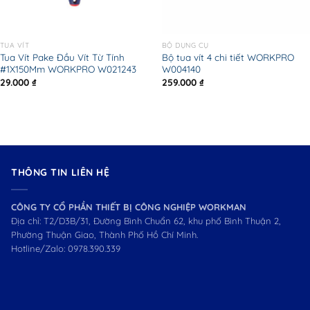
TUA VÍT
BỘ DỤNG CỤ
Tua Vít Pake Đầu Vít Từ Tính
Bộ tua vít 4 chi tiết WORKPRO
#1X150Mm WORKPRO W021243
W004140
29.000
₫
259.000
₫
THÔNG TIN LIÊN HỆ
CÔNG TY CỔ PHẦN THIẾT BỊ CÔNG NGHIỆP WORKMAN
Địa chỉ: T2/D3B/31, Đường Bình Chuẩn 62, khu phố Bình Thuận 2,
Phường Thuận Giao, Thành Phố Hồ Chí Minh.
Hotline/Zalo:
0978.390.339