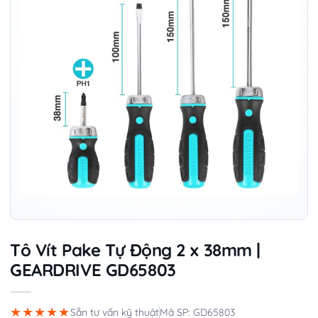
Tô Vít Pake Tự Động 2 x 38mm |
GEARDRIVE GD65803
★★★★★
Sẵn tư vấn kỹ thuật
Mã SP: GD65803