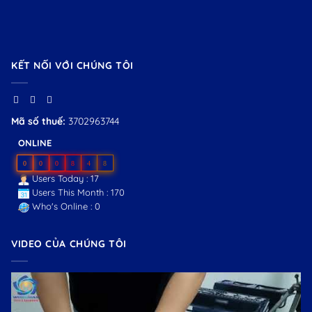
KẾT NỐI VỚI CHÚNG TÔI
Mã số thuế:
3702963744
ONLINE
0
0
0
8
4
8
Users Today : 17
Users This Month : 170
Who's Online : 0
VIDEO CỦA CHÚNG TÔI