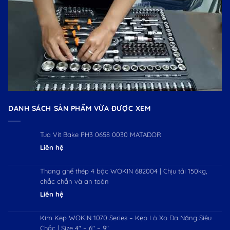
DANH SÁCH SẢN PHẨM VỪA ĐƯỢC XEM
Tua Vít Bake PH3 0658 0030 MATADOR
Liên hệ
Thang ghế thép 4 bậc WOKIN 682004 | Chịu tải 150kg,
chắc chắn và an toàn
Liên hệ
Kìm Kẹp WOKIN 1070 Series – Kẹp Lò Xo Đa Năng Siêu
Chắc | Size 4″ – 6″ – 9″