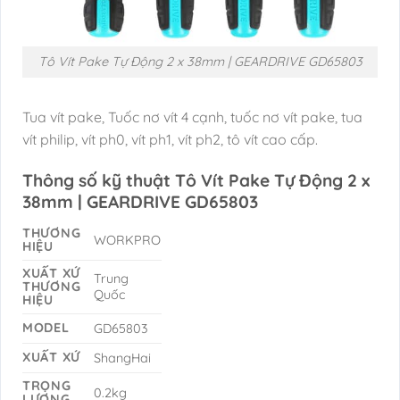
Tô Vít Pake Tự Động 2 x 38mm | GEARDRIVE GD65803
Tua vít pake, Tuốc nơ vít 4 cạnh, tuốc nơ vít pake, tua
vít philip, vít ph0, vít ph1, vít ph2, tô vít cao cấp.
Thông số kỹ thuật Tô Vít Pake Tự Động 2 x
38mm | GEARDRIVE GD65803
THƯƠNG
WORKPRO
HIỆU
XUẤT XỨ
Trung
THƯƠNG
Quốc
HIỆU
MODEL
GD65803
XUẤT XỨ
ShangHai
TRỌNG
0.2kg
LƯỢNG