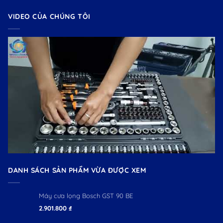
VIDEO CỦA CHÚNG TÔI
DANH SÁCH SẢN PHẨM VỪA ĐƯỢC XEM
Máy cưa lọng Bosch GST 90 BE
2.901.800
₫