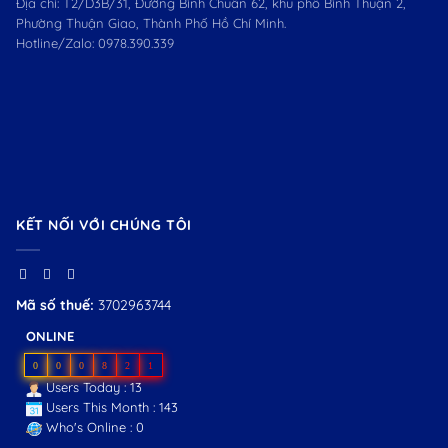
Địa chỉ: T2/D3B/31, Đường Bình Chuẩn 62, khu phố Bình Thuận 2,
Phường Thuận Giao, Thành Phố Hồ Chí Minh.
Hotline/Zalo:
0978.390.339
KẾT NỐI VỚI CHÚNG TÔI
Mã số thuế:
3702963744
ONLINE
0
0
0
8
2
1
Users Today : 13
Users This Month : 143
Who's Online : 0