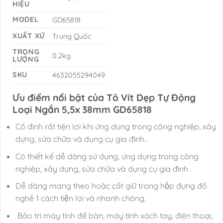
HIỆU
MODEL
GD65818
XUẤT XỨ
Trung Quốc
TRỌNG
0.2kg
LƯỢNG
SKU
4632055294049
Ưu điểm nổi bật của Tô Vít Dẹp Tự Động
Loại Ngắn 5,5x 38mm GD65818
Cố định rất tiện lợi khi ứng dụng trong công nghiệp, xây
dựng, sửa chữa và dụng cụ gia đình..
Có thiết kế dễ dàng sử dụng, ứng dụng trong công
nghiệp, xây dựng, sửa chữa và dụng cụ gia đình .
Dễ dàng mang theo hoặc cất giữ trong hộp đựng đồ
nghề 1 cách tiện lợi và nhanh chóng.
Bảo trì máy tính để bàn, máy tính xách tay, điện thoại,