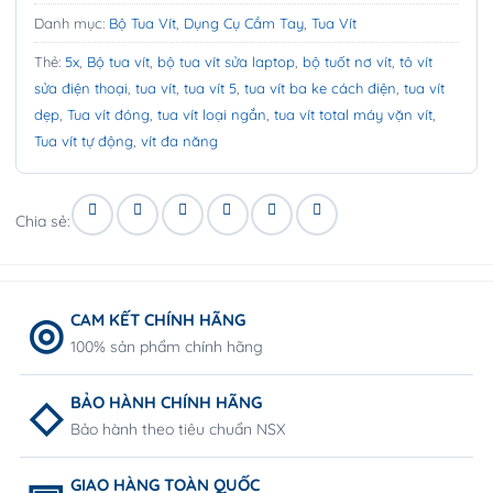
Danh mục:
Bộ Tua Vít
,
Dụng Cụ Cầm Tay
,
Tua Vít
Thẻ:
5x
,
Bộ tua vít
,
bộ tua vít sửa laptop
,
bộ tuốt nơ vít
,
tô vít
sửa điện thoại
,
tua vít
,
tua vít 5
,
tua vít ba ke cách điện
,
tua vít
dẹp
,
Tua vít đóng
,
tua vít loại ngắn
,
tua vít total máy vặn vít
,
Tua vít tự động
,
vít đa năng
Chia sẻ:
CAM KẾT CHÍNH HÃNG
100% sản phẩm chính hãng
BẢO HÀNH CHÍNH HÃNG
Bảo hành theo tiêu chuẩn NSX
GIAO HÀNG TOÀN QUỐC