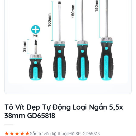
Tô Vít Dẹp Tự Động Loại Ngắn 5,5x
38mm GD65818
★★★★★
Sẵn tư vấn kỹ thuật
Mã SP: GD65818