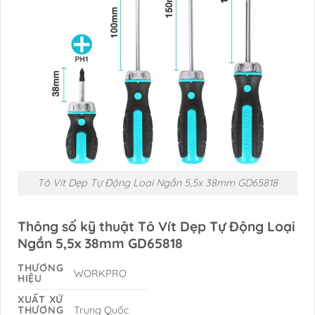
Tô Vít Dẹp Tự Động Loại Ngắn 5,5x 38mm GD65818
Thông số kỹ thuật Tô Vít Dẹp Tự Động Loại
Ngắn 5,5x 38mm GD65818
THƯƠNG
WORKPRO
HIỆU
XUẤT XỨ
THƯƠNG
Trung Quốc