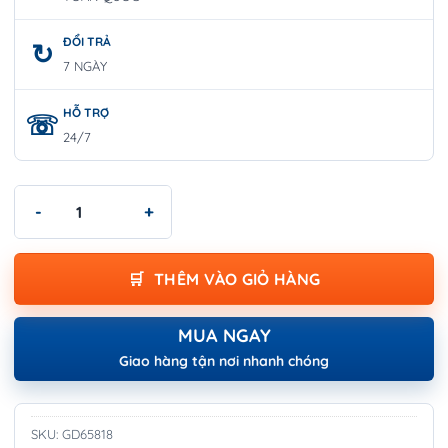
ĐỔI TRẢ
7 NGÀY
HỖ TRỢ
24/7
Tô Vít Dẹp Tự Động Loại Ngắn 5,5x 38mm GD65818 số lượng
THÊM VÀO GIỎ HÀNG
MUA NGAY
Giao hàng tận nơi nhanh chóng
SKU:
GD65818