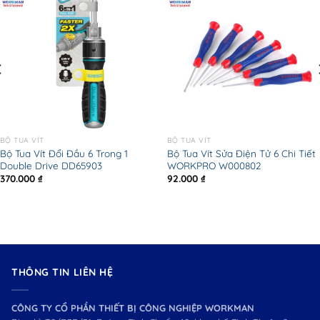
BỘ TUA VÍT
BỘ TUA VÍT
Bộ Tua Vít Đổi Đầu 6 Trong 1
Bộ Tua Vít Sửa Điện Tử 6 Chi Tiết
Double Drive DD65903
WORKPRO W000802
370.000
₫
92.000
₫
THÔNG TIN LIÊN HỆ
CÔNG TY CỔ PHẦN THIẾT BỊ CÔNG NGHIỆP WORKMAN