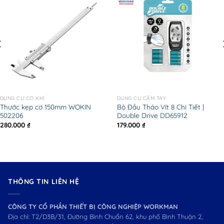
DỤNG CỤ CƠ KHÍ
DỤNG CỤ CẦM TAY
Thước kẹp cơ 150mm WOKIN
Bộ Đầu Tháo Vít 8 Chi Tiết |
502206
Double Drive DD65912
280.000
₫
179.000
₫
THÔNG TIN LIÊN HỆ
CÔNG TY CỔ PHẦN THIẾT BỊ CÔNG NGHIỆP WORKMAN
Địa chỉ: T2/D3B/31, Đường Bình Chuẩn 62, khu phố Bình Thuận 2,