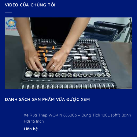
VIDEO CỦA CHÚNG TÔI
DANH SÁCH SẢN PHẨM VỪA ĐƯỢC XEM
Xe Rùa Thép WOKIN 685006 – Dung Tích 100L (6ft³) Bánh
Hơi 16 Inch
Liên hệ