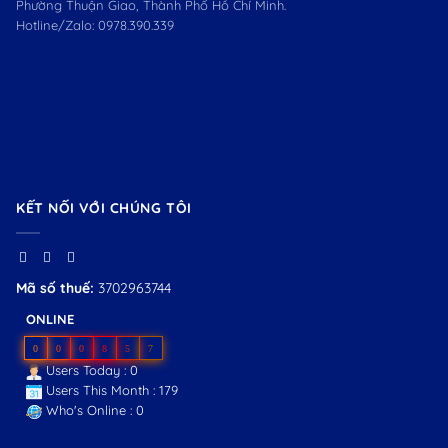
Phường Thuận Giao, Thành Phố Hồ Chí Minh.
Hotline/Zalo:
0978.390.339
KẾT NỐI VỚI CHÚNG TÔI
Mã số thuế:
3702963744
ONLINE
0
0
0
8
5
7
Users Today : 0
Users This Month : 179
Who's Online : 0