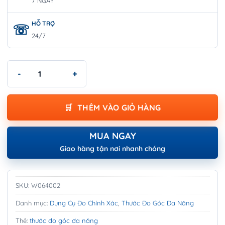
7 NGÀY
HỖ TRỢ
24/7
Thước Đo Góc Đa Năng 12 Inch, Bằng Nhôm WORKPRO W06400
THÊM VÀO GIỎ HÀNG
MUA NGAY
Giao hàng tận nơi nhanh chóng
SKU:
W064002
Danh mục:
Dụng Cụ Đo Chính Xác
,
Thước Đo Góc Đa Năng
Thẻ:
thước đo góc đa năng