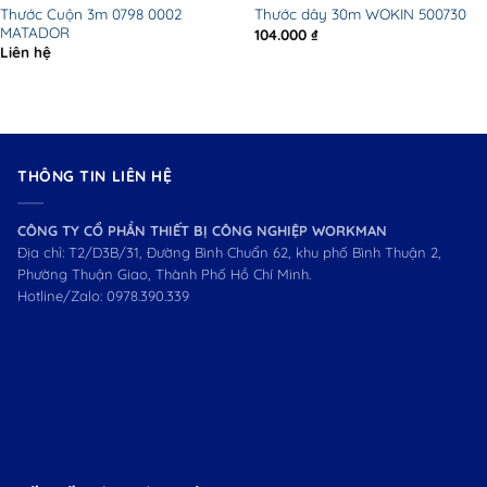
Thước Cuộn 3m 0798 0002
Thước dây 30m WOKIN 500730
MATADOR
104.000
₫
Liên hệ
THÔNG TIN LIÊN HỆ
CÔNG TY CỔ PHẦN THIẾT BỊ CÔNG NGHIỆP WORKMAN
Địa chỉ: T2/D3B/31, Đường Bình Chuẩn 62, khu phố Bình Thuận 2,
Phường Thuận Giao, Thành Phố Hồ Chí Minh.
Hotline/Zalo:
0978.390.339