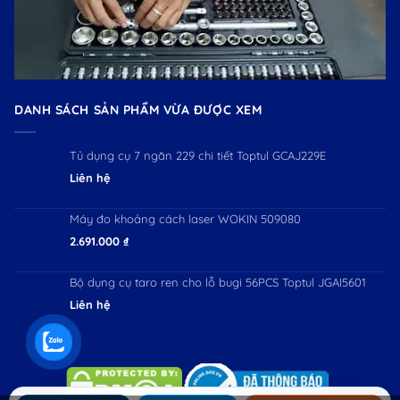
DANH SÁCH SẢN PHẨM VỪA ĐƯỢC XEM
Tủ dụng cụ 7 ngăn 229 chi tiết Toptul GCAJ229E
Liên hệ
Máy đo khoảng cách laser WOKIN 509080
2.691.000
₫
Bộ dụng cụ taro ren cho lỗ bugi 56PCS Toptul JGAI5601
Liên hệ