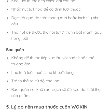
Kéo lưỡi thước đến chiều dài cần đo
Nhấn nút tự khóa để cố định lưỡi thước
Đọc kết quả đo trên thang mét hoặc inch tùy nhu
cầu
Thả nút để thước thu hồi từ từ, tránh bật mạnh gây
hỏng lưỡi
Bảo quản
Không để thước tiếp xúc lâu với nước hoặc môi
trường ẩm
Lau khô lưỡi thước sau khi sử dụng
Tránh thả rơi từ độ cao lớn
Bảo quản nơi khô ráo, sạch sẽ để kéo dài tuổi thọ
sản phẩm
5. Lý do nên mua thước cuộn WOKIN