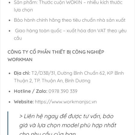
Sản phẩm: Thước cuộn WOKIN – nhiều kích thước
lựa chọn
Bảo hành chính hãng theo tiêu chuẩn nhà sản xuất
Giao hàng toàn quốc – xuất hóa đơn VAT theo yêu
cầu
CÔNG TY CỔ PHẦN THIẾT BỊ CÔNG NGHIỆP
WORKMAN
Địa chỉ:
T2/D3B/31, Đường Bình Chuẩn 62, KP Bình
Thuận 2, TP. Thuận An, Bình Dương
Hotline / Zalo:
0978 390 339
Website:
https://www.workmanjsc.vn
> Liên hệ ngay để được tư vấn, báo
giá và lựa chọn model phù hợp nhất
cho nhu cầu của bạn