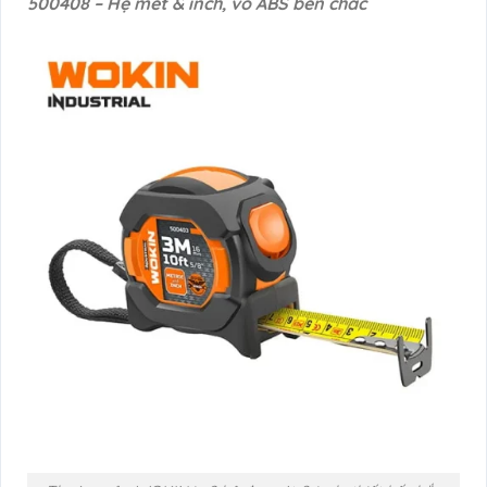
500408 – Hệ mét & inch, vỏ ABS bền chắc