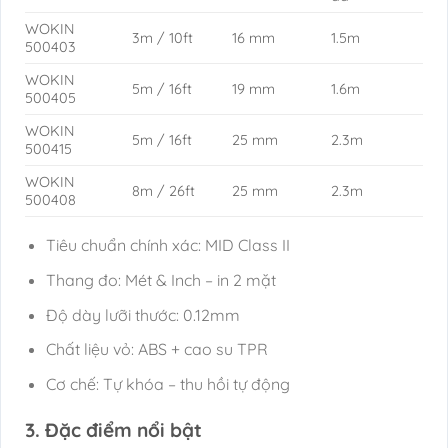
WOKIN
3m / 10ft
16 mm
1.5m
500403
WOKIN
5m / 16ft
19 mm
1.6m
500405
WOKIN
5m / 16ft
25 mm
2.3m
500415
WOKIN
8m / 26ft
25 mm
2.3m
500408
Tiêu chuẩn chính xác: MID Class II
Thang đo: Mét & Inch – in 2 mặt
Độ dày lưỡi thước: 0.12mm
Chất liệu vỏ: ABS + cao su TPR
Cơ chế: Tự khóa – thu hồi tự động
3. Đặc điểm nổi bật