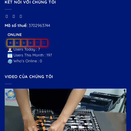
KẾT NỐI VỚI CHÚNG TÔI
Mã số thuế:
3702963744
ONLINE
0
0
0
8
7
5
Users Today : 7
Users This Month : 197
Who's Online : 0
VIDEO CỦA CHÚNG TÔI