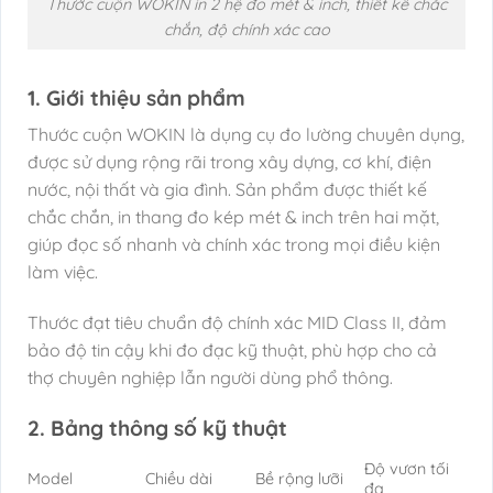
Thước cuộn WOKIN in 2 hệ đo mét & inch, thiết kế chắc
chắn, độ chính xác cao
1. Giới thiệu sản phẩm
Thước cuộn WOKIN là dụng cụ đo lường chuyên dụng,
được sử dụng rộng rãi trong xây dựng, cơ khí, điện
nước, nội thất và gia đình. Sản phẩm được thiết kế
chắc chắn, in thang đo kép mét & inch trên hai mặt,
giúp đọc số nhanh và chính xác trong mọi điều kiện
làm việc.
Thước đạt tiêu chuẩn độ chính xác MID Class II, đảm
bảo độ tin cậy khi đo đạc kỹ thuật, phù hợp cho cả
thợ chuyên nghiệp lẫn người dùng phổ thông.
2. Bảng thông số kỹ thuật
Độ vươn tối
Model
Chiều dài
Bề rộng lưỡi
đa