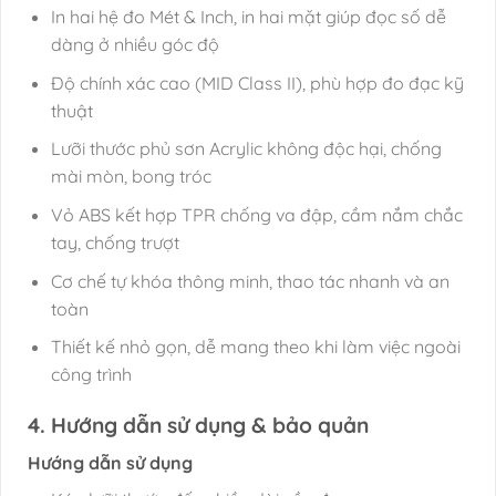
In hai hệ đo Mét & Inch, in hai mặt giúp đọc số dễ
dàng ở nhiều góc độ
Độ chính xác cao (MID Class II), phù hợp đo đạc kỹ
thuật
Lưỡi thước phủ sơn Acrylic không độc hại, chống
mài mòn, bong tróc
Vỏ ABS kết hợp TPR chống va đập, cầm nắm chắc
tay, chống trượt
Cơ chế tự khóa thông minh, thao tác nhanh và an
toàn
Thiết kế nhỏ gọn, dễ mang theo khi làm việc ngoài
công trình
4. Hướng dẫn sử dụng & bảo quản
Hướng dẫn sử dụng