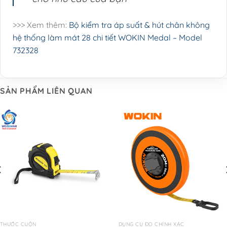
>>> Xem thêm:
Bộ kiểm tra áp suất & hút chân không
hệ thống làm mát 28 chi tiết WOKIN Medal – Model
732328
SẢN PHẨM LIÊN QUAN
THƯỚC CUỘN
DỤNG CỤ ĐO CHÍNH XÁC