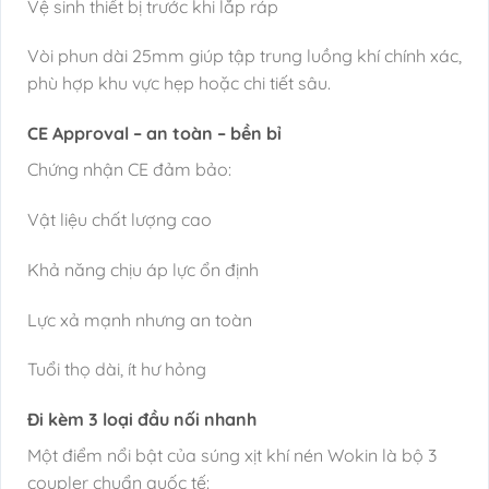
Vệ sinh thiết bị trước khi lắp ráp
Vòi phun dài 25mm giúp tập trung luồng khí chính xác,
phù hợp khu vực hẹp hoặc chi tiết sâu.
CE Approval – an toàn – bền bỉ
Chứng nhận CE đảm bảo:
Vật liệu chất lượng cao
Khả năng chịu áp lực ổn định
Lực xả mạnh nhưng an toàn
Tuổi thọ dài, ít hư hỏng
Đi kèm 3 loại đầu nối nhanh
Một điểm nổi bật của súng xịt khí nén Wokin là bộ 3
coupler chuẩn quốc tế: