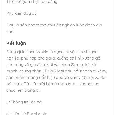
Thiết kế gọn nhẹ – dễ dùng
Phụ kiện đầy đủ
Đây là sản phẩm thợ chuyên nghiệp luôn đánh giá
cao.
Kết luận
Súng xịt khí nén Wokin là dụng cụ vệ sinh chuyên
nghiệp, phù hợp cho gara, xưởng cơ khí, xưởng gỗ,
nhà máy và gia đình. Với vòi phun 25mm, lực xả
mạnh, chứng nhận CE và 3 loại đầu nối nhanh đi kèm,
sản phẩm mang đến hiệu quả vệ sinh vượt trội và độ
bền cao. Đây là thiết bị mà mọi gara – xưởng sửa
chữa nên trang bị.
📌Thông tin liên hệ:
👉 Liên hệ Facebook: