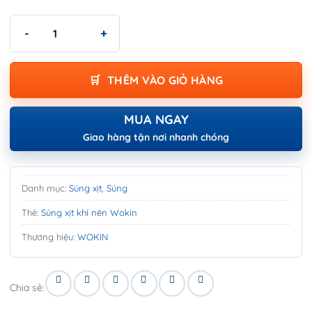
Súng xịt khí nén Wokin - AIR BLOW GUN số lượng
THÊM VÀO GIỎ HÀNG
MUA NGAY
Giao hàng tận nơi nhanh chóng
Danh mục:
Súng xịt
,
Súng
Thẻ:
Súng xịt khí nén Wokin
Thương hiệu:
WOKIN
Chia sẻ: