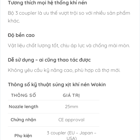
Tương thích mọi hệ thống khí nén
Bộ 3 coupler là ưu thế vượt trội so với nhiều sản phẩm
khác.
Độ bền cao
Vật liệu chất lượng tốt, chịu áp lực và chống mài mòn.
Dễ sử dụng – ai cũng thao tác được
Không yêu cầu kỹ năng cao, phù hợp cả thợ mới.
Thông số kỹ thuật súng xịt khí nén Wokin
THÔNG SỐ
GIÁ TRỊ
Nozzle length
25mm
Chứng nhận
CE approval
3 coupler (EU – Japan –
Phụ kiện
USA)