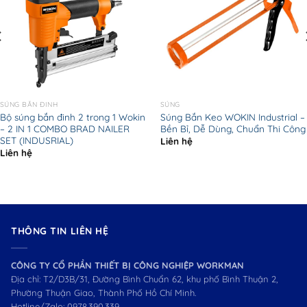
SÚNG BẮN ĐINH
SÚNG
Bộ súng bắn đinh 2 trong 1 Wokin
Súng Bắn Keo WOKIN Industrial –
– 2 IN 1 COMBO BRAD NAILER
Bền Bỉ, Dễ Dùng, Chuẩn Thi Công
SET (INDUSRIAL)
Liên hệ
Liên hệ
THÔNG TIN LIÊN HỆ
CÔNG TY CỔ PHẦN THIẾT BỊ CÔNG NGHIỆP WORKMAN
Địa chỉ: T2/D3B/31, Đường Bình Chuẩn 62, khu phố Bình Thuận 2,
Phường Thuận Giao, Thành Phố Hồ Chí Minh.
Hotline/Zalo:
0978.390.339