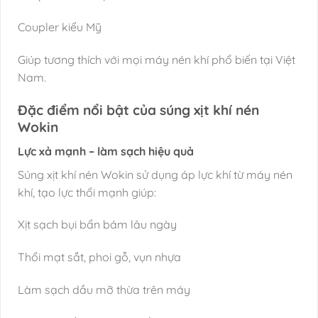
Coupler kiểu Mỹ
Giúp tương thích với mọi máy nén khí phổ biến tại Việt
Nam.
Đặc điểm nổi bật của súng xịt khí nén
Wokin
Lực xả mạnh – làm sạch hiệu quả
Súng xịt khí nén Wokin sử dụng áp lực khí từ máy nén
khí, tạo lực thổi mạnh giúp:
Xịt sạch bụi bẩn bám lâu ngày
Thổi mạt sắt, phoi gỗ, vụn nhựa
Làm sạch dầu mỡ thừa trên máy