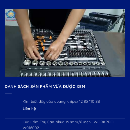
DANH SÁCH SẢN PHẨM VỪA ĐƯỢC XEM
Kìm tuốt dây cáp quang knipex 12 85 110 SB
Liên hệ
Cưa Cầm Tay Cán Nhựa 152mm/6 inch | WORKPRO
W016002