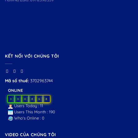
KẾT NỐI VỚI CHÚNG TÔI
Mã số thuế:
3702963744
ONLINE
0
0
0
8
6
8
Users Today : 11
Users This Month : 190
Who's Online : 0
VIDEO CỦA CHÚNG TÔI