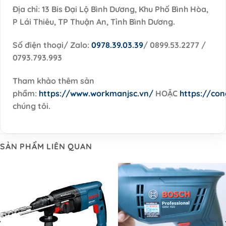
Địa chỉ: 13 Bis Đại Lộ Bình Dương, Khu Phố Bình Hòa,
P Lái Thiêu, TP Thuận An, Tỉnh Bình Dương.
Số điện thoại/ Zalo:
0978.39.03.39
/ 0899.53.2277 /
0793.793.993
Tham khảo thêm sản
phẩm:
https://www.workmanjsc.vn/
HOẶC
https://co
chúng tôi.
SẢN PHẨM LIÊN QUAN