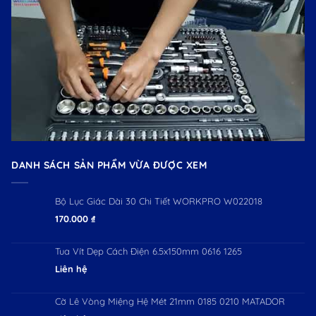
DANH SÁCH SẢN PHẨM VỪA ĐƯỢC XEM
Bộ Lục Giác Dài 30 Chi Tiết WORKPRO W022018
170.000
₫
Tua Vít Dẹp Cách Điện 6.5x150mm 0616 1265
Liên hệ
Cờ Lê Vòng Miệng Hệ Mét 21mm 0185 0210 MATADOR