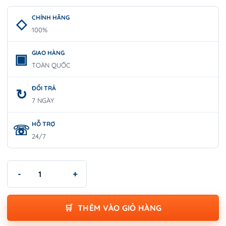
CHÍNH HÃNG
100%
GIAO HÀNG
TOÀN QUỐC
ĐỔI TRẢ
7 NGÀY
HỖ TRỢ
24/7
Máy khoan pin Bosch GSR 185-LI (1 pin) số lượng
THÊM VÀO GIỎ HÀNG