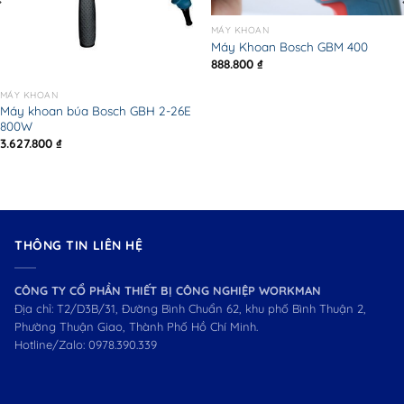
MÁY KHOAN
Máy Khoan Bosch GBM 400
888.800
₫
MÁY KHOAN
Máy khoan búa Bosch GBH 2-26E
800W
3.627.800
₫
THÔNG TIN LIÊN HỆ
CÔNG TY CỔ PHẦN THIẾT BỊ CÔNG NGHIỆP WORKMAN
Địa chỉ: T2/D3B/31, Đường Bình Chuẩn 62, khu phố Bình Thuận 2,
Phường Thuận Giao, Thành Phố Hồ Chí Minh.
Hotline/Zalo:
0978.390.339