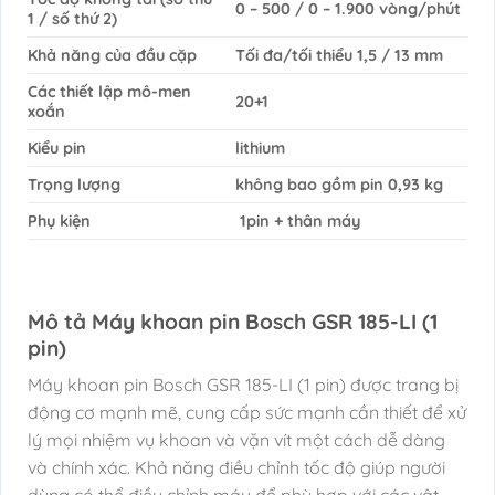
0 – 500 / 0 – 1.900 vòng/phút
1 / số thứ 2)
Khả năng của đầu cặp
Tối đa/tối thiểu 1,5 / 13 mm
Các thiết lập mô-men
20+1
xoắn
Kiểu pin
lithium
Trọng lượng
không bao gồm pin 0,93 kg
Phụ kiện
1pin + thân máy
Mô tả Máy khoan pin Bosch GSR 185-LI (1
pin)
Máy khoan pin Bosch GSR 185-LI (1 pin) được trang bị
động cơ mạnh mẽ, cung cấp sức mạnh cần thiết để xử
lý mọi nhiệm vụ khoan và vặn vít một cách dễ dàng
và chính xác. Khả năng điều chỉnh tốc độ giúp người