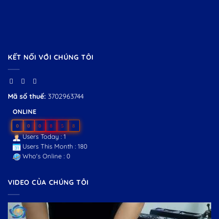
KẾT NỐI VỚI CHÚNG TÔI
Mã số thuế:
3702963744
ONLINE
0
0
0
8
5
8
Users Today : 1
Users This Month : 180
Who's Online : 0
VIDEO CỦA CHÚNG TÔI