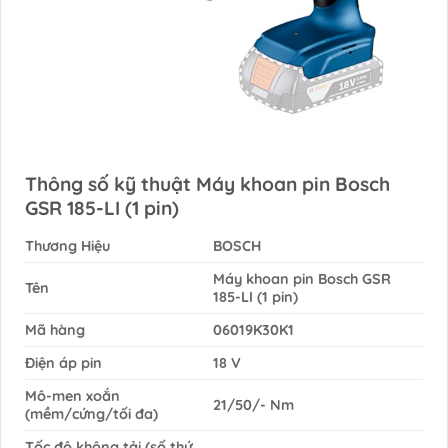
Thông số kỹ thuật Máy khoan pin Bosch
GSR 185-LI (1 pin)
Thương Hiệu
BOSCH
Máy khoan pin Bosch GSR
Tên
185-LI (1 pin)
Mã hàng
06019K30K1
Điện áp pin
18 V
Mô-men xoắn
21/50/- Nm
(mềm/cứng/tối đa)
Tốc độ không tải (số thứ