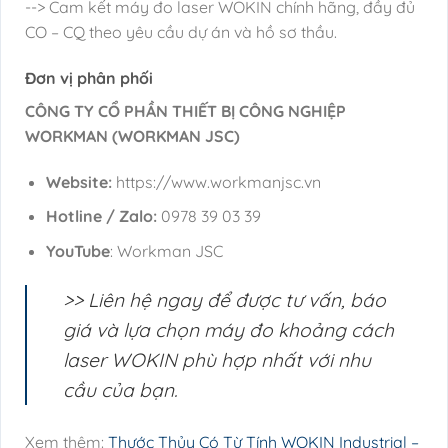
--> Cam kết máy đo laser WOKIN chính hãng, đầy đủ
CO – CQ theo yêu cầu dự án và hồ sơ thầu.
Đơn vị phân phối
CÔNG TY CỔ PHẦN THIẾT BỊ CÔNG NGHIỆP
WORKMAN (WORKMAN JSC)
Website:
https://www.workmanjsc.vn
Hotline / Zalo:
0978 39 03 39
YouTube
: Workman JSC
>> Liên hệ ngay để được tư vấn, báo
giá và lựa chọn máy đo khoảng cách
laser WOKIN phù hợp nhất với nhu
cầu của bạn.
Xem thêm:
Thước Thủy Có Từ Tính WOKIN Industrial –