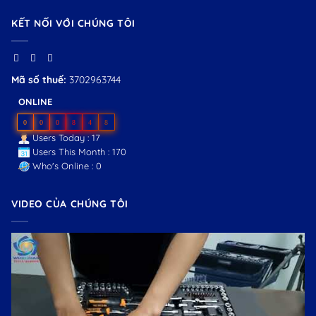
KẾT NỐI VỚI CHÚNG TÔI
Mã số thuế:
3702963744
ONLINE
0
0
0
8
4
8
Users Today : 17
Users This Month : 170
Who's Online : 0
VIDEO CỦA CHÚNG TÔI