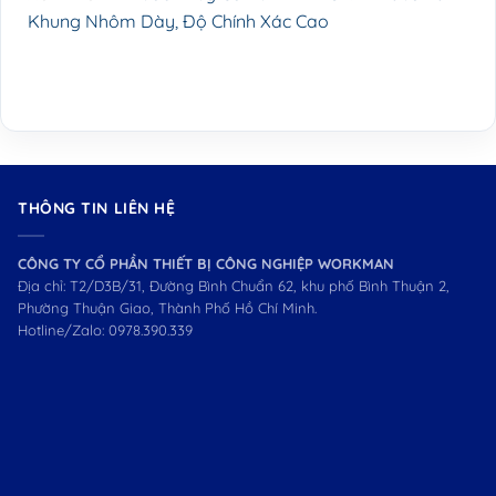
Khung Nhôm Dày, Độ Chính Xác Cao
THÔNG TIN LIÊN HỆ
CÔNG TY CỔ PHẦN THIẾT BỊ CÔNG NGHIỆP WORKMAN
Địa chỉ: T2/D3B/31, Đường Bình Chuẩn 62, khu phố Bình Thuận 2,
Phường Thuận Giao, Thành Phố Hồ Chí Minh.
Hotline/Zalo:
0978.390.339