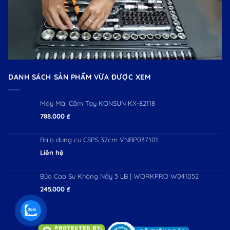
DANH SÁCH SẢN PHẨM VỪA ĐƯỢC XEM
Máy Mài Cầm Tay KONSUN KX-82118
788.000
₫
Balo dụng cụ CSPS 37cm VNBP037101
Liên hệ
Búa Cao Su Không Nẩy 3 LB | WORKPRO W041052
245.000
₫