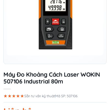
Máy Đo Khoảng Cách Laser WOKIN
507106 Industrial 80m
★★★★★
Sẵn tư vấn kỹ thuật
Mã SP: 507106