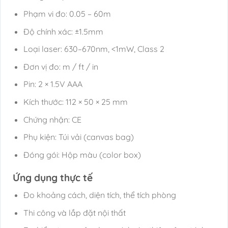
Phạm vi đo: 0.05 – 60m
Độ chính xác: ±1.5mm
Loại laser: 630–670nm, <1mW, Class 2
Đơn vị đo: m / ft / in
Pin: 2 × 1.5V AAA
Kích thước: 112 × 50 × 25 mm
Chứng nhận: CE
Phụ kiện: Túi vải (canvas bag)
Đóng gói: Hộp màu (color box)
Ứng dụng thực tế
Đo khoảng cách, diện tích, thể tích phòng
Thi công và lắp đặt nội thất