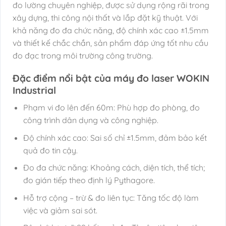
đo lường chuyên nghiệp, được sử dụng rộng rãi trong
xây dựng, thi công nội thất và lắp đặt kỹ thuật. Với
khả năng đo đa chức năng, độ chính xác cao ±1.5mm
và thiết kế chắc chắn, sản phẩm đáp ứng tốt nhu cầu
đo đạc trong môi trường công trường.
Đặc điểm nổi bật của máy đo laser WOKIN
Industrial
Phạm vi đo lên đến 60m: Phù hợp đo phòng, đo
công trình dân dụng và công nghiệp.
Độ chính xác cao: Sai số chỉ ±1.5mm, đảm bảo kết
quả đo tin cậy.
Đo đa chức năng: Khoảng cách, diện tích, thể tích;
đo gián tiếp theo định lý Pythagore.
Hỗ trợ cộng – trừ & đo liên tục: Tăng tốc độ làm
việc và giảm sai sót.