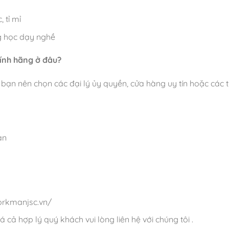
 tỉ mỉ
g học dạy nghề
hính hãng ở đâu?
n nên chọn các đại lý ủy quyền, cửa hàng uy tín hoặc các tr
àn
orkmanjsc.vn/
á cả hợp lý quý khách vui lòng liên hệ với chúng tôi .