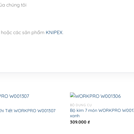
a chúng tôi
hoặc các sản phẩm
KNIPEX
.
BỘ DỤNG CỤ
Bộ kìm 7 món WORKPRO W0013
Chi Tiết WORKPRO W001307
xanh
309.000
₫