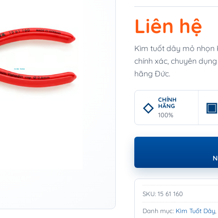
Liên hệ
Kìm tuốt dây mỏ nhọn K
chính xác, chuyên dụng 
hãng Đức.
CHÍNH
HÃNG
100%
N
SKU:
15 61 160
Danh mục:
Kìm Tuốt Dây