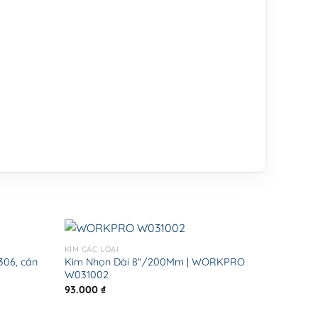
KÌM CÁC LOẠI
06, cán
Kìm Nhọn Dài 8″/200Mm | WORKPRO
W031002
93.000
₫