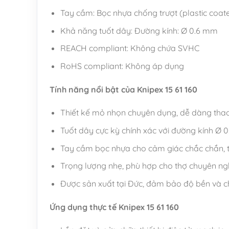
Tay cầm: Bọc nhựa chống trượt (plastic coat
Khả năng tuốt dây: Đường kính: Ø 0.6 mm
REACH compliant: Không chứa SVHC
RoHS compliant: Không áp dụng
Tính năng nổi bật của Knipex 15 61 160
Thiết kế mỏ nhọn chuyên dụng, dễ dàng thao 
Tuốt dây cực kỳ chính xác với đường kính Ø 0.
Tay cầm bọc nhựa cho cảm giác chắc chắn, tho
Trọng lượng nhẹ, phù hợp cho thợ chuyên ng
Được sản xuất tại Đức, đảm bảo độ bền và ch
Ứng dụng thực tế Knipex 15 61 160