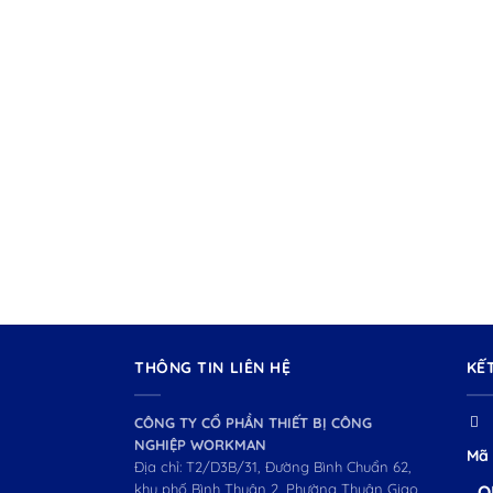
THÔNG TIN LIÊN HỆ
KẾ
CÔNG TY CỔ PHẦN THIẾT BỊ CÔNG
NGHIỆP WORKMAN
Mã 
Địa chỉ: T2/D3B/31, Đường Bình Chuẩn 62,
khu phố Bình Thuận 2, Phường Thuận Giao,
O