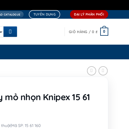
TUYỂN DỤNG
ĐẠI LÝ PHÂN PHỐI
D CATALOGUE
0
GIỎ HÀNG /
0
₫
y mỏ nhọn Knipex 15 61
 thuật
Mã SP: 15 61 160