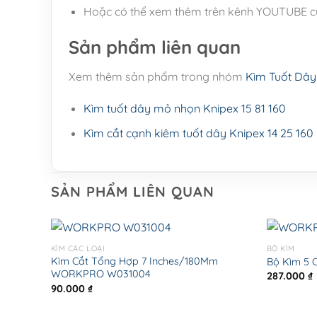
Hoặc có thể xem thêm trên kênh YOUTUBE củ
Sản phẩm liên quan
Xem thêm sản phẩm trong nhóm
Kìm Tuốt Dây
Kìm tuốt dây mỏ nhọn Knipex 15 81 160
Kìm cắt cạnh kiêm tuốt dây Knipex 14 25 160
SẢN PHẨM LIÊN QUAN
KÌM CÁC LOẠI
BỘ KÌM
Kìm Cắt Tổng Hợp 7 Inches/180Mm
Bộ Kìm 5 
WORKPRO W031004
287.000
₫
90.000
₫