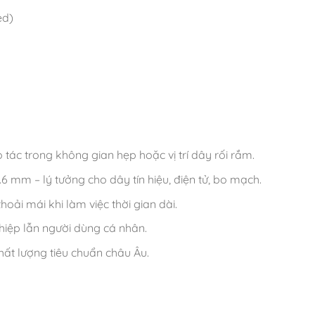
ed)
tác trong không gian hẹp hoặc vị trí dây rối rắm.
6 mm – lý tưởng cho dây tín hiệu, điện tử, bo mạch.
ải mái khi làm việc thời gian dài.
hiệp lẫn người dùng cá nhân.
ất lượng tiêu chuẩn châu Âu.