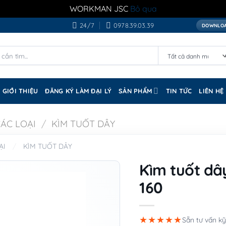
WORKMAN JSC
Bỏ qua
24/7
0978.39.03.39
DOWNLOA
GIỚI THIỆU
ĐĂNG KÝ LÀM ĐẠI LÝ
SẢN PHẨM
TIN TỨC
LIÊN HỆ
CÁC LOẠI
/
KÌM TUỐT DÂY
ẠI
/
KÌM TUỐT DÂY
Kìm tuốt dâ
160
★★★★★
Sẵn tư vấn kỹ