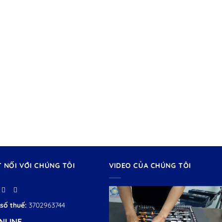
T NỐI VỚI CHÚNG TÔI
VIDEO CỦA CHÚNG TÔI
số thuế:
3702963744
NLINE