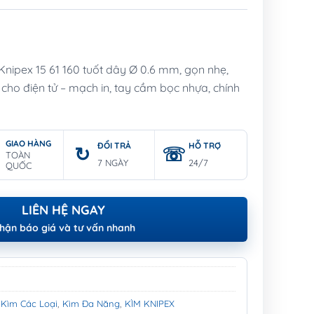
nipex 15 61 160 tuốt dây Ø 0.6 mm, gọn nhẹ,
cho điện tử – mạch in, tay cầm bọc nhựa, chính
GIAO HÀNG
ĐỔI TRẢ
HỖ TRỢ
TOÀN
7 NGÀY
24/7
QUỐC
LIÊN HỆ NGAY
hận báo giá và tư vấn nhanh
,
Kìm Các Loại
,
Kìm Đa Năng
,
KÌM KNIPEX