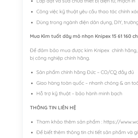
Lắp đặt và sửa chữa thiết bị điện tử, mạch in
Công việc kỹ thuật yêu cầu thao tác chính xác,
Dùng trong ngành điện dân dụng, DIY, trườn
Mua Kìm tuốt dây mỏ nhọn Knipex 15 61 160 c
Để đảm bảo mua được kìm Knipex chính hãng, bạ
bị công nghiệp chính hãng.
Sản phẩm chính hãng Đức – CO/CQ đầy đủ
Giao hàng toàn quốc – nhanh chóng & an to
Hỗ trợ kỹ thuật – bảo hành minh bạch
THÔNG TIN LIÊN HỆ
Tham khảo thêm sản phẩm : https://www.w
Để biết thêm thông tin chi tiết sản phẩm và gi