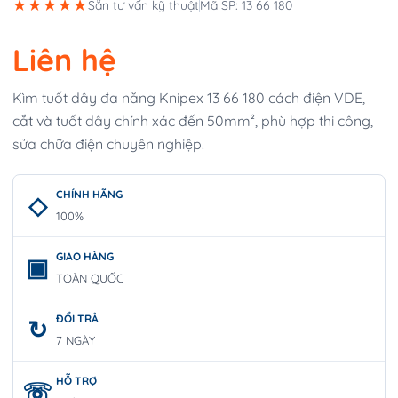
★★★★★
Sẵn tư vấn kỹ thuật
Mã SP: 13 66 180
Liên hệ
Kìm tuốt dây đa năng Knipex 13 66 180 cách điện VDE,
cắt và tuốt dây chính xác đến 50mm², phù hợp thi công,
sửa chữa điện chuyên nghiệp.
CHÍNH HÃNG
100%
GIAO HÀNG
TOÀN QUỐC
ĐỔI TRẢ
7 NGÀY
HỖ TRỢ