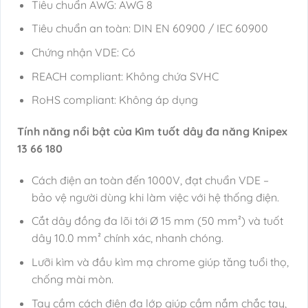
Tiêu chuẩn AWG: AWG 8
Tiêu chuẩn an toàn: DIN EN 60900 / IEC 60900
Chứng nhận VDE: Có
REACH compliant: Không chứa SVHC
RoHS compliant: Không áp dụng
Tính năng nổi bật của Kìm tuốt dây đa năng Knipex
13 66 180
Cách điện an toàn đến 1000V, đạt chuẩn VDE –
bảo vệ người dùng khi làm việc với hệ thống điện.
Cắt dây đồng đa lõi tới Ø 15 mm (50 mm²) và tuốt
dây 10.0 mm² chính xác, nhanh chóng.
Lưỡi kìm và đầu kìm mạ chrome giúp tăng tuổi thọ,
chống mài mòn.
Tay cầm cách điện đa lớp giúp cầm nắm chắc tay,