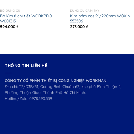
BỘ DỤNG CỤ
DỤNG CỤ CẦM TAY
Bộ kìm 8 chi tiết WORKPRO
Kìm bấm cos 9″/220mm WOKIN
W001313
553506
594.000
₫
273.000
₫
THÔNG TIN LIÊN HỆ
CÔNG TY CỔ PHẦN THIẾT BỊ CÔNG NGHIỆP WORKMAN
Địa chỉ: T2/D3B/31, Đường Bình Chuẩn 62, khu phố Bình Thuận 2,
Phường Thuận Giao, Thành Phố Hồ Chí Minh.
Hotline/Zalo:
0978.390.339