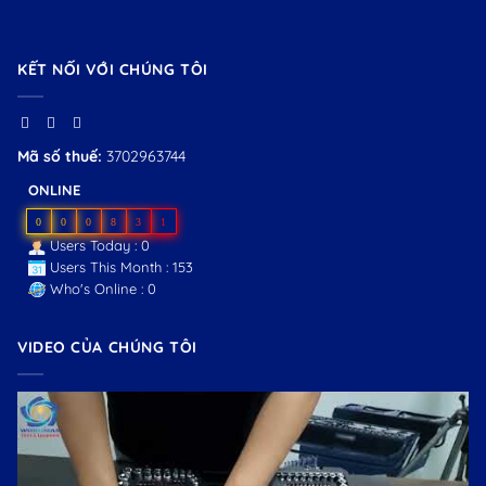
KẾT NỐI VỚI CHÚNG TÔI
Mã số thuế:
3702963744
ONLINE
0
0
0
8
3
1
Users Today : 0
Users This Month : 153
Who's Online : 0
VIDEO CỦA CHÚNG TÔI