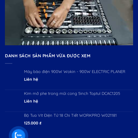
DANH SÁCH SẢN PHẨM VỪA ĐƯỢC XEM
Máy bào điện 900W Wokin - 900W ELECTRIC PLANER
Liên hệ
Kìm mở phe trong mũi cong 5inch Toptul DCAC1205
Liên hệ
Bộ Tua Vít Điện Tử 18 Chi Tiết WORKPRO W021181
123.000
₫