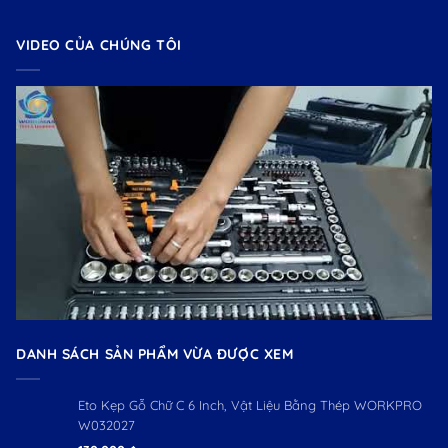
VIDEO CỦA CHÚNG TÔI
DANH SÁCH SẢN PHẨM VỪA ĐƯỢC XEM
Eto Kẹp Gỗ Chữ C 6 Inch, Vật Liệu Bằng Thép WORKPRO
W032027