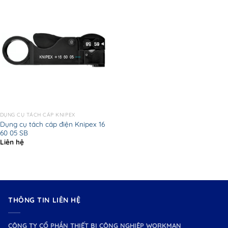
DỤNG CỤ TÁCH CÁP KNIPEX
Dụng cụ tách cáp điện Knipex 16
60 05 SB
Liên hệ
THÔNG TIN LIÊN HỆ
CÔNG TY CỔ PHẦN THIẾT BỊ CÔNG NGHIỆP WORKMAN