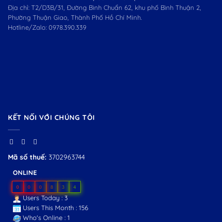
Địa chỉ: T2/D3B/31, Đường Bình Chuẩn 62, khu phố Bình Thuận 2,
Phường Thuận Giao, Thành Phố Hồ Chí Minh.
Hotline/Zalo:
0978.390.339
KẾT NỐI VỚI CHÚNG TÔI
Mã số thuế:
3702963744
ONLINE
0
0
0
8
3
4
Users Today : 3
Users This Month : 156
Who's Online : 1