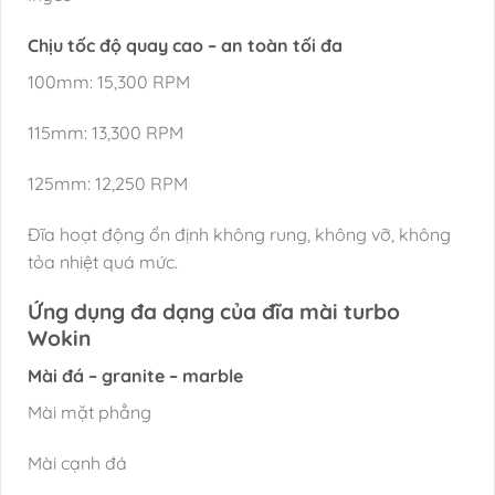
Chịu tốc độ quay cao – an toàn tối đa
100mm: 15,300 RPM
115mm: 13,300 RPM
125mm: 12,250 RPM
Đĩa hoạt động ổn định không rung, không vỡ, không
tỏa nhiệt quá mức.
Ứng dụng đa dạng của đĩa mài turbo
Wokin
Mài đá – granite – marble
Mài mặt phẳng
Mài cạnh đá