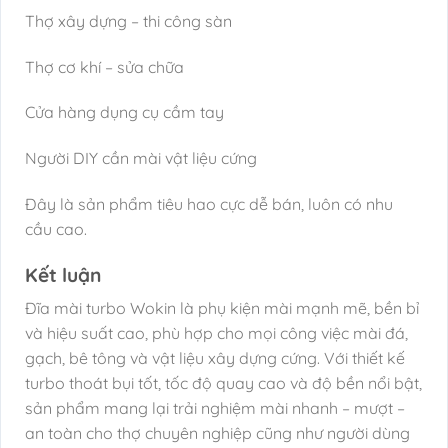
Thợ xây dựng – thi công sàn
Thợ cơ khí – sửa chữa
Cửa hàng dụng cụ cầm tay
Người DIY cần mài vật liệu cứng
Đây là sản phẩm tiêu hao cực dễ bán, luôn có nhu
cầu cao.
Kết luận
Đĩa mài turbo Wokin là phụ kiện mài mạnh mẽ, bền bỉ
và hiệu suất cao, phù hợp cho mọi công việc mài đá,
gạch, bê tông và vật liệu xây dựng cứng. Với thiết kế
turbo thoát bụi tốt, tốc độ quay cao và độ bền nổi bật,
sản phẩm mang lại trải nghiệm mài nhanh – mượt –
an toàn cho thợ chuyên nghiệp cũng như người dùng