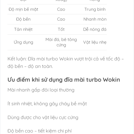
Độ mịn bề mặt
Cao
Trung bình
Độ bền
Cao
Nhanh mòn
Tản nhiệt
Tốt
Dễ nóng đá
Mài đá, bê tông
Ứng dụng
Vật liệu nhẹ
cứng
Kết luận: Đĩa mài turbo Wokin vượt trội cả về tốc độ –
độ bền – độ an toàn.
Ưu điểm khi sử dụng đĩa mài turbo Wokin
Mài nhanh gấp đôi loại thường
Ít sinh nhiệt, không gây cháy bề mặt
Dùng được cho vật liệu cực cứng
Độ bền cao – tiết kiệm chi phí