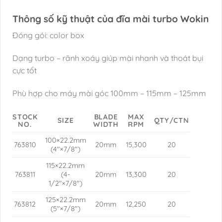
Thông số kỹ thuật của đĩa mài turbo Wokin
Đóng gói: color box
Dạng turbo – rãnh xoáy giúp mài nhanh và thoát bụi
cực tốt
Phù hợp cho máy mài góc 100mm – 115mm – 125mm
STOCK
BLADE
MAX
SIZE
QTY/CTN
NO.
WIDTH
RPM
100×22.2mm
763810
20mm
15,300
20
(4″×7/8″)
115×22.2mm
763811
(4-
20mm
13,300
20
1/2″×7/8″)
125×22.2mm
763812
20mm
12,250
20
(5″×7/8″)