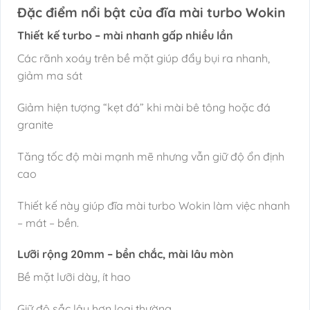
Đặc điểm nổi bật của đĩa mài turbo Wokin
Thiết kế turbo – mài nhanh gấp nhiều lần
Các rãnh xoáy trên bề mặt giúp đẩy bụi ra nhanh,
giảm ma sát
Giảm hiện tượng “kẹt đá” khi mài bê tông hoặc đá
granite
Tăng tốc độ mài mạnh mẽ nhưng vẫn giữ độ ổn định
cao
Thiết kế này giúp đĩa mài turbo Wokin làm việc nhanh
– mát – bền.
Lưỡi rộng 20mm – bền chắc, mài lâu mòn
Bề mặt lưỡi dày, ít hao
Giữ độ sắc lâu hơn loại thường