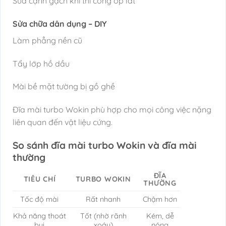
Sửa cạnh gạch khi thi công ốp lát
Sửa chữa dân dụng – DIY
Làm phẳng nền cũ
Tẩy lớp hồ dầu
Mài bề mặt tường bị gồ ghề
Đĩa mài turbo Wokin phù hợp cho mọi công việc nặng
liên quan đến vật liệu cứng.
So sánh đĩa mài turbo Wokin và đĩa mài
thường
ĐĨA
TIÊU CHÍ
TURBO WOKIN
THƯỜNG
Tốc độ mài
Rất nhanh
Chậm hơn
Khả năng thoát
Tốt (nhờ rãnh
Kém, dễ
bụi
xoáy)
nóng