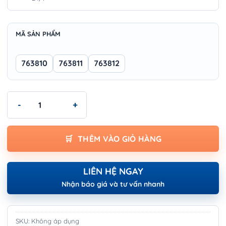
MÃ SẢN PHẨM
763810
763811
763812
Đĩa mài turbo Wokin - SEGMENTED TURBO CUP GRINDING WHEE
THÊM VÀO GIỎ HÀNG
LIÊN HỆ NGAY
Nhận báo giá và tư vấn nhanh
SKU:
Không áp dụng