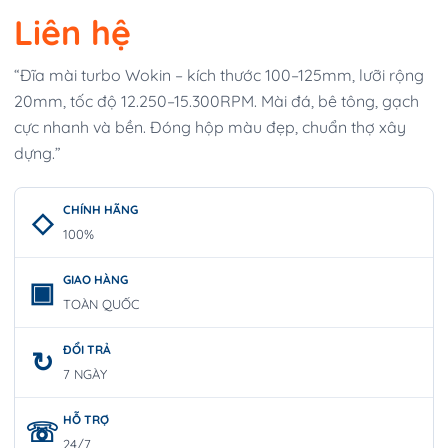
Liên hệ
“Đĩa mài turbo Wokin – kích thước 100–125mm, lưỡi rộng
20mm, tốc độ 12.250–15.300RPM. Mài đá, bê tông, gạch
cực nhanh và bền. Đóng hộp màu đẹp, chuẩn thợ xây
dựng.”
CHÍNH HÃNG
100%
GIAO HÀNG
TOÀN QUỐC
ĐỔI TRẢ
7 NGÀY
HỖ TRỢ
24/7