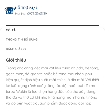
HỖ TRỢ 24/7
Hotline: 0978.39.03.39
MÔ TẢ
THÔNG TIN BỔ SUNG
ĐÁNH GIÁ (0)
Giới thiệu
Trong các công việc mài vật liệu cứng như đá, bê tông,
gạch men, đá granite hoặc bê tông mài nhẵn, phụ
kiện quyết định hiệu suất mài chính là đĩa mài. Với thiết
kế lưỡi dạng rãnh xoáy tăng tốc độ thoát bụi, đĩa mài
turbo Wokin là lựa chọn hàng đầu của thợ xây dựng,
thợ đá và thợ cơ khí nhờ khả năng mài nhanh, ít nóng
và độ bền vượt trội. Sản phẩm được đóng gói hộp