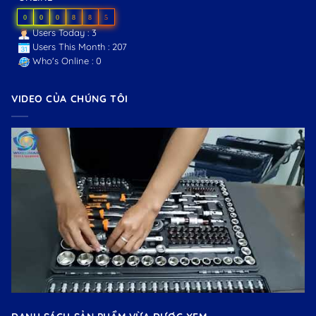
0
0
0
8
8
5
Users Today : 3
Users This Month : 207
Who's Online : 0
VIDEO CỦA CHÚNG TÔI