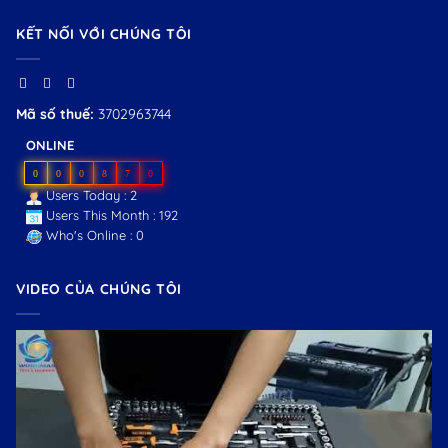
KẾT NỐI VỚI CHÚNG TÔI
Mã số thuế:
3702963744
ONLINE
0
0
0
8
7
0
Users Today : 2
Users This Month : 192
Who's Online : 0
VIDEO CỦA CHÚNG TÔI