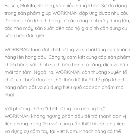
Bosch, Makita, Stanley, và nhiều hãng khác. Sự đa dạng
trong sản phẩm giúp WORKMAN đáp ứng được nhu cầu
đa dạng của khách hàng, từ các công trình xây dựng lớn,
các nhà máy sản xuất, đến các hộ gia đình cần dụng cụ
sửa chữa đơn giản.
WORKMAN luôn đặt chất lượng và sự hài lòng của khách
hàng lên hàng đầu. Công ty cam kết cung cấp sản phẩm
chính hãng với chính sách bảo hành rõ ràng, dịch vụ hậu
mãi tận tâm. Ngoài ra, WORKMAN còn thường xuyên tổ
chức các buổi đào tạo, hội thảo kỹ thuật để giúp khách
hàng nắm bắt và sử dụng hiệu quả các sản phẩm mới
nhất.
Với phương châm “Chất lượng tạo nên uy tín,”
WORKMAN không ngừng phấn đấu để trở thành đơn vị
tiên phong trong lĩnh vực cung cấp thiết bị công nghiệp
và dụng cụ cầm tay tại Việt Nam. Khách hàng có thể