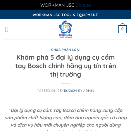
WORKMAN JSC
Bỏ qua
Skip
WORKMAN JSC TOOL & EQUIPMENT
to
content
0
CHƯA PHÂN LOẠI
Khám phá 5 đại lý dụng cụ cầm
tay Bosch chính hãng uy tín trên
thị trường
POSTED ON
03/10/2024
BY
ADMIN
“
Đại lý dụng cụ cầm tay Bosch chính hãng cung cấp
sản phẩm chất lượng cao, đảm bảo nguồn gốc rõ ràng
và dịch vụ hậu mãi chuyên nghiệp cho người dùng