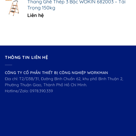
Thang Ghế Thép 3 Bậc WOKIN 682003 – Tải
Trọng 150kg
Liên hệ
THÔNG TIN LIÊN HỆ
CÔNG TY CỔ PHẦN THIẾT BỊ CÔNG NGHIỆP WORKMAN
Địa chỉ: T2/D3B/31, Đường Bình Chuẩn 62, khu phố Bình Thuận 2,
Phường Thuận Giao, Thành Phố Hồ Chí Minh.
Hotline/Zalo:
0978.390.339