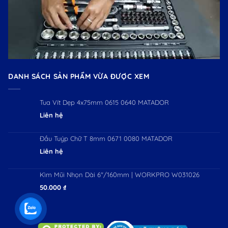
DANH SÁCH SẢN PHẨM VỪA ĐƯỢC XEM
Tua Vít Dẹp 4x75mm 0615 0640 MATADOR
Liên hệ
Đầu Tuýp Chữ T 8mm 0671 0080 MATADOR
Liên hệ
Kìm Mũi Nhọn Dài 6"/160mm | WORKPRO W031026
50.000
₫