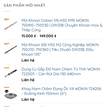
SẢN PHẨM MỚI NHẤT
Mũi Khoan Coban 5% HSS M35 WOKIN
750410–750530 | DIN338 Chuyên Khoan Inox &
Thép Cứng
Khoảng
15.000
₫
–
149.000
₫
giá:
Mũi Khoan Sắt HSS M2 Công Nghiệp WOKIN
từ
750210–750360 | Tiêu Chuẩn DIN338, Đầu
15.000 ₫
Khoan 135°
đến
Liên hệ
149.000 ₫
Dụng Cụ Gắp Đồ Nam Châm Từ Tính WOKIN
722005 – Cán Rút Dài 130-640mm
Liên hệ
Khay Nam Châm Đựng Ốc Vít WOKIN 724206
– Đường Kính 150mm (6")
Liên hệ