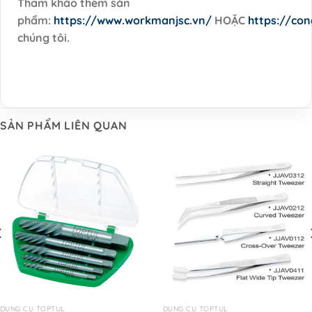
Tham khảo thêm sản
phẩm:
https://www.workmanjsc.vn/
HOẶC
https://co
chúng tôi.
SẢN PHẨM LIÊN QUAN
DỤNG CỤ TOPTUL
DỤNG CỤ TOPTUL