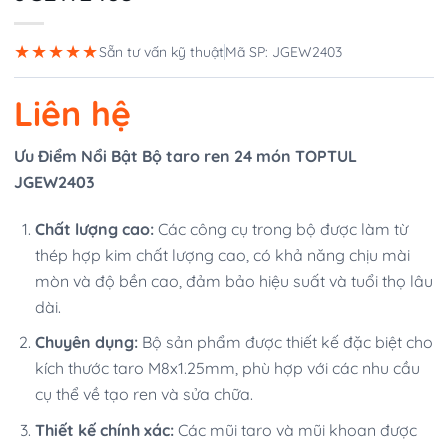
★★★★★
Sẵn tư vấn kỹ thuật
Mã SP: JGEW2403
Liên hệ
Ưu Điểm Nổi Bật Bộ taro ren 24 món TOPTUL
JGEW2403
Chất lượng cao:
Các công cụ trong bộ được làm từ
thép hợp kim chất lượng cao, có khả năng chịu mài
mòn và độ bền cao, đảm bảo hiệu suất và tuổi thọ lâu
dài.
Chuyên dụng:
Bộ sản phẩm được thiết kế đặc biệt cho
kích thước taro M8x1.25mm, phù hợp với các nhu cầu
cụ thể về tạo ren và sửa chữa.
Thiết kế chính xác:
Các mũi taro và mũi khoan được