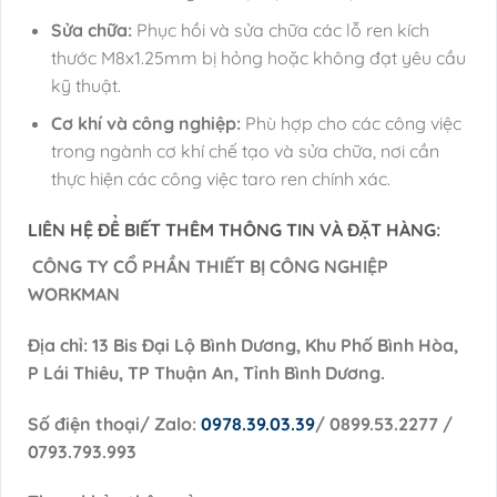
Sửa chữa:
Phục hồi và sửa chữa các lỗ ren kích
thước M8x1.25mm bị hỏng hoặc không đạt yêu cầu
kỹ thuật.
Cơ khí và công nghiệp:
Phù hợp cho các công việc
trong ngành cơ khí chế tạo và sửa chữa, nơi cần
thực hiện các công việc taro ren chính xác.
LIÊN HỆ ĐỂ BIẾT THÊM THÔNG TIN VÀ ĐẶT HÀNG:
CÔNG TY CỔ PHẦN THIẾT BỊ CÔNG NGHIỆP
WORKMAN
Địa chỉ: 13 Bis Đại Lộ Bình Dương, Khu Phố Bình Hòa,
P Lái Thiêu, TP Thuận An, Tỉnh Bình Dương.
Số điện thoại/ Zalo:
0978.39.03.39
/ 0899.53.2277 /
0793.793.993