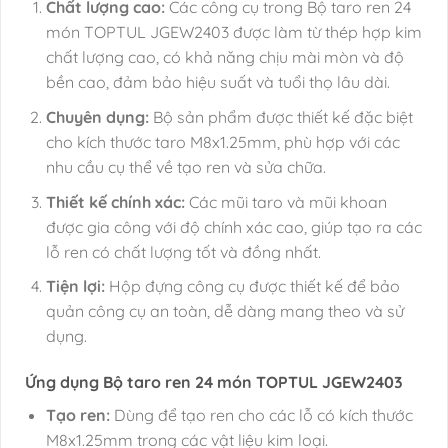
Chất lượng cao:
Các công cụ trong Bộ taro ren 24
món TOPTUL JGEW2403 được làm từ thép hợp kim
chất lượng cao, có khả năng chịu mài mòn và độ
bền cao, đảm bảo hiệu suất và tuổi thọ lâu dài.
Chuyên dụng:
Bộ sản phẩm được thiết kế đặc biệt
cho kích thước taro M8x1.25mm, phù hợp với các
nhu cầu cụ thể về tạo ren và sửa chữa.
Thiết kế chính xác:
Các mũi taro và mũi khoan
được gia công với độ chính xác cao, giúp tạo ra các
lỗ ren có chất lượng tốt và đồng nhất.
Tiện lợi:
Hộp đựng công cụ được thiết kế để bảo
quản công cụ an toàn, dễ dàng mang theo và sử
dụng.
Ứng dụng Bộ taro ren 24 món TOPTUL JGEW2403
Tạo ren:
Dùng để tạo ren cho các lỗ có kích thước
M8x1.25mm trong các vật liệu kim loại.