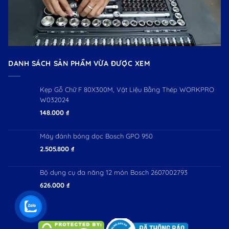
DANH SÁCH SẢN PHẨM VỪA ĐƯỢC XEM
Kẹp Gỗ Chữ F 80X300M, Vật Liệu Bằng Thép WORKPRO
W032024
148.000
₫
Máy đánh bóng dọc Bosch GPO 950
2.505.800
₫
Bộ dụng cụ đa năng 12 món Bosch 2607002793
626.000
₫