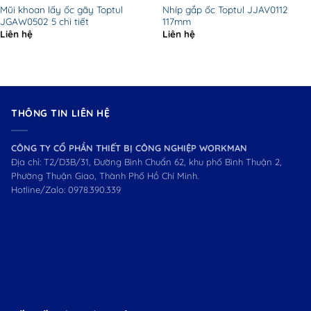
Mũi khoan lấy ốc gãy Toptul
Nhíp gắp ốc Toptul JJAV0112
JGAW0502 5 chi tiết
117mm
Liên hệ
Liên hệ
THÔNG TIN LIÊN HỆ
CÔNG TY CỔ PHẦN THIẾT BỊ CÔNG NGHIỆP WORKMAN
Địa chỉ: T2/D3B/31, Đường Bình Chuẩn 62, khu phố Bình Thuận 2,
Phường Thuận Giao, Thành Phố Hồ Chí Minh.
Hotline/Zalo:
0978.390.339