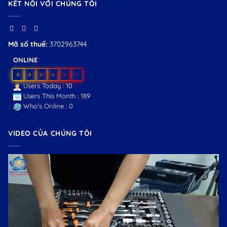
KẾT NỐI VỚI CHÚNG TÔI
Mã số thuế:
3702963744
ONLINE
0
0
0
8
6
7
Users Today : 10
Users This Month : 189
Who's Online : 0
VIDEO CỦA CHÚNG TÔI