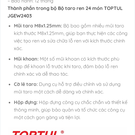
– Bảo hành: 12 tháng
Thành phần trong bộ Bộ taro ren 24 món TOPTUL
JGEW2403
Mũi taro M8x1.25mm:
Bộ bao gồm nhiều mũi taro
kích thước M8x1.25mm, giúp bạn thực hiện các công
việc tạo ren và sửa chữa lỗ ren với kích thước chính
xác.
Mũi khoan:
Một số mũi khoan có kích thước phù
hợp để khoan lỗ trước khi taro, đảm bảo lỗ ren
chính xác và dễ thao tác.
Cờ lê taro:
Dụng cụ hỗ trợ điều chỉnh và sử dụng
mũi taro một cách dễ dàng và chính xác.
Hộp đựng:
Hộp đựng công cụ chắc chắn và thiết kế
thông minh, giúp bảo quản và tổ chức các công cụ
một cách gọn gàng và tiện lợi.