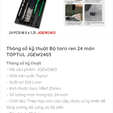
Thông số kỹ thuật Bộ taro ren 24 món
TOPTUL JGEW2403
Thông số kỹ thuật
– Mã sản phẩm: JGEW2403
– Nhà sản xuất: Toptul
– Xuất xứ: Đài Loan
– Kích thước taro: M8x1.25mm
– Số lượng món trong bộ: 24 món
– Chất liệu: Thép hợp kim cao cấp, được xử lý nhiệt để
tăng cường độ cứng và độ bền..