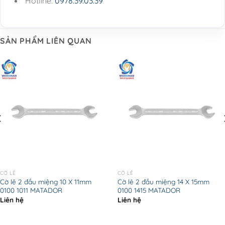
Hotline:
0978.39.03.39
SẢN PHẨM LIÊN QUAN
CỜ LÊ
CỜ LÊ
Cờ lê 2 đầu miệng 10 X 11mm
Cờ lê 2 đầu miệng 14 X 15mm
0100 1011 MATADOR
0100 1415 MATADOR
Liên hệ
Liên hệ