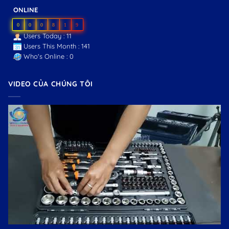
ONLINE
0
0
0
8
1
9
Users Today : 11
Users This Month : 141
Who's Online : 0
VIDEO CỦA CHÚNG TÔI