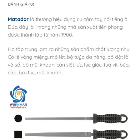
ĐÁNH GIÁ (0)
Matador
là thương hiệu dụng cụ cầm tay nổi tiếng ở
Đức, đây là 1 trong những nhà sản xuất tiên phong
được thành lập từ năm 1900.
Họ tập trung làm ra những sản phẩm chất lượng như:
Cờ lê vòng miệng, mỏ lết, bộ tuýp đa năng, bộ đột lỗ
và số, bộ mũi khoan, cần siết lực, lục giác, tua vít, búa,
cảo, bộ đục, mũi khoan…