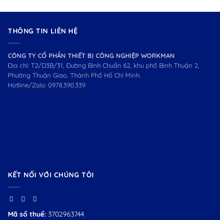
THÔNG TIN LIÊN HỆ
CÔNG TY CỔ PHẦN THIẾT BỊ CÔNG NGHIỆP WORKMAN
Địa chỉ: T2/D3B/31, Đường Bình Chuẩn 62, khu phố Bình Thuận 2,
Phường Thuận Giao, Thành Phố Hồ Chí Minh.
Hotline/Zalo:
0978.390.339
KẾT NỐI VỚI CHÚNG TÔI
Mã số thuế:
3702963744