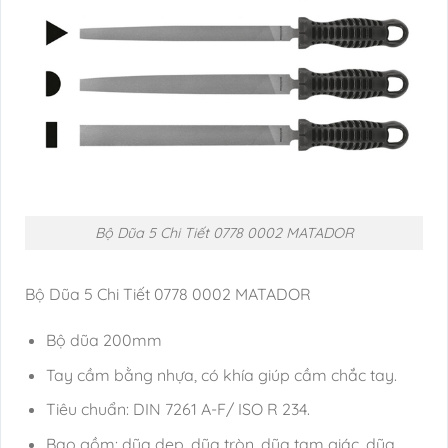
Bộ Dũa 5 Chi Tiết 0778 0002 MATADOR
Bộ Dũa 5 Chi Tiết 0778 0002 MATADOR
Bộ dũa 200mm
Tay cầm bằng nhựa, có khía giúp cầm chắc tay.
Tiêu chuẩn: DIN 7261 A-F/ ISO R 234.
Bao gồm: dũa dẹp, dũa tròn, dũa tam giác, dũa