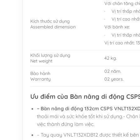
Với chân tăng ch
· Vị trí thấp nh
· Vị trí cao nhấ
Kích thước sử dụng
Assembled dimension
Với bánh xe:
· Vị trí thấp nh
Vị trí cao nhất: 
Khối lượng sử dụng
42 kg.
Net weight
02 năm.
Bảo hành
Warranty
02 years.
Ưu điểm của Bàn nâng di động CSP
–
Bàn nâng di động 132cm CSPS VNLT132X
thoải mái và sức khỏe tốt khi sử dụng.- Chân 
việc thành đứng làm việc.
– Tay quay VNLT132XDB12 được thiết kế bên ph