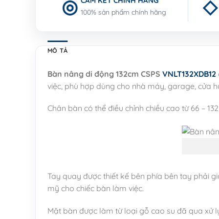
CAM KẾT CHÍNH HÃNG
100% sản phẩm chính hãng
MÔ TẢ
Bàn nâng di động 132cm CSPS
VNLT132XDB12
việc, phù hợp dùng cho nhà máy, garage, cửa 
Chân bàn có thể điều chỉnh chiều cao từ 66 – 13
Tay quay được thiết kế bên phía bên tay phải gi
mỹ cho chiếc bàn làm việc.
Mặt bàn được làm từ loại gỗ cao su đã qua xử l