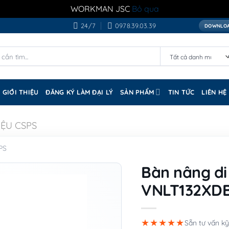
WORKMAN JSC
Bỏ qua
24/7
0978.39.03.39
DOWNLOA
GIỚI THIỆU
ĐĂNG KÝ LÀM ĐẠI LÝ
SẢN PHẨM
TIN TỨC
LIÊN HỆ
ỆU CSPS
PS
Bàn nâng di
VNLT132XDB
★★★★★
Sẵn tư vấn kỹ