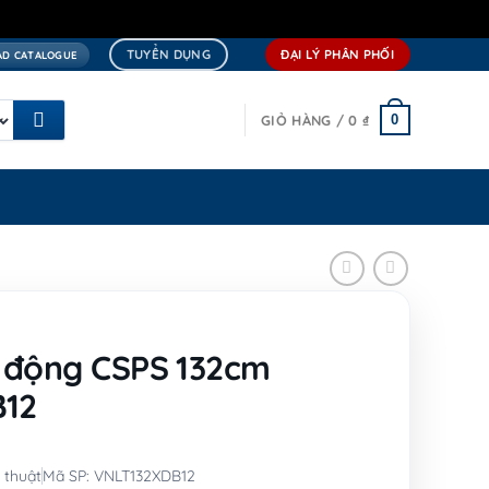
TUYỂN DỤNG
ĐẠI LÝ PHÂN PHỐI
D CATALOGUE
0
GIỎ HÀNG /
0
₫
 động CSPS 132cm
12
 thuật
Mã SP: VNLT132XDB12