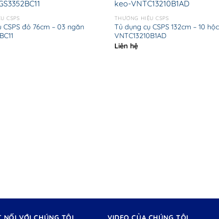
U CSPS
THƯƠNG HIỆU CSPS
ụ CSPS đỏ 76cm – 03 ngăn
Tủ dụng cụ CSPS 132cm – 10 hộ
BC11
VNTC13210B1AD
Liên hệ
T NỐI VỚI CHÚNG TÔI
VIDEO CỦA CHÚNG TÔI