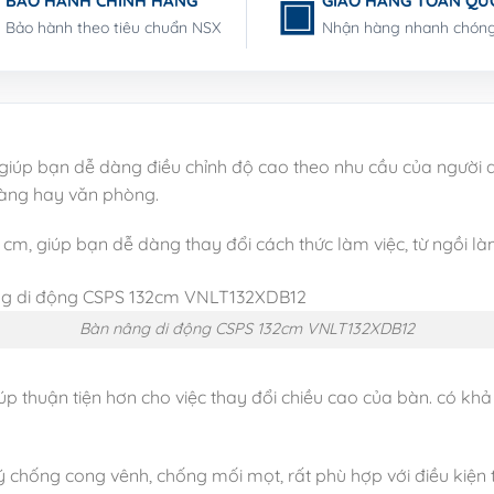
BẢO HÀNH CHÍNH HÃNG
GIAO HÀNG TOÀN QU
Bảo hành theo tiêu chuẩn NSX
Nhận hàng nhanh chón
giúp bạn dễ dàng điều chỉnh độ cao theo nhu cầu của người
hàng hay văn phòng.
2 cm, giúp bạn dễ dàng thay đổi cách thức làm việc, từ ngồi là
Bàn nâng di động CSPS 132cm VNLT132XDB12
úp thuận tiện hơn cho việc thay đổi chiều cao của bàn. có kh
ý chống cong vênh, chống mối mọt, rất phù hợp với điều kiện