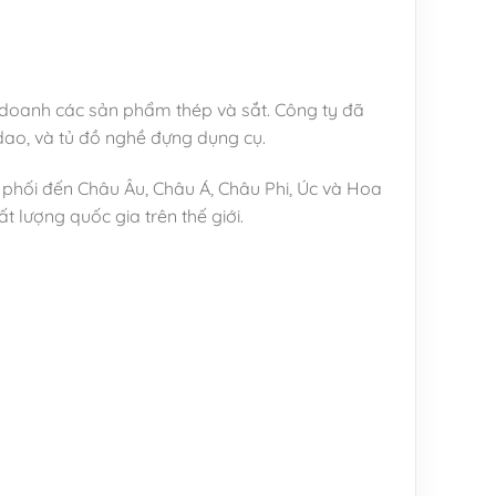
nh doanh các sản phẩm thép và sắt. Công ty đã
 dao, và tủ đồ nghề đựng dụng cụ.
 phối đến Châu Âu, Châu Á, Châu Phi, Úc và Hoa
 lượng quốc gia trên thế giới.