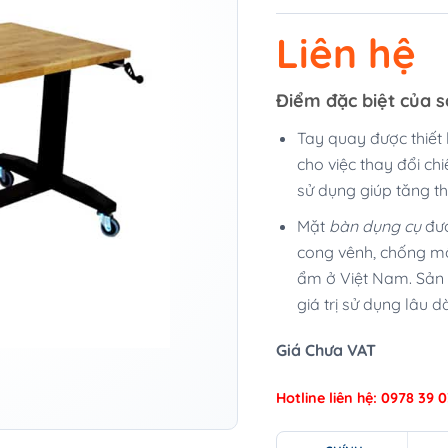
Liên hệ
Điểm đặc biệt của 
Tay quay được thiết 
cho việc thay đổi ch
sử dụng giúp tăng t
Mặt
bàn dụng cụ
đượ
cong vênh, chống mối
ẩm ở Việt Nam. Sản
giá trị sử dụng lâu dà
Giá Chưa VAT
Hotline liên hệ: 0978 39 