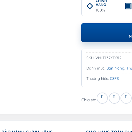
CHÍNH
HÃNG
100%
N
SKU:
VNLT132XDB12
Danh mục:
Bàn Nâng
,
Th
Thương hiệu:
CSPS
Chia sẻ: