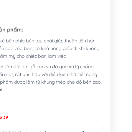
sản phẩm:
kế bên phía bên tay phải giúp thuận tiện hơn
iều cao của bàn, có khả năng giấu đi khi không
hẩm mỹ cho chiếc bàn làm việc.
c làm từ loại gỗ cao su đã qua xử lý chống
 mọt, rất phù hợp với điều kiện thời tiết nóng
 phẩm được làm từ khung thép cho độ bền cao,
i.
03 39