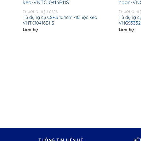
THƯƠNG HIỆU CSPS
THƯƠNG HIỆ
Tủ dụng cụ CSPS 104cm -16 hộc kéo
Tủ dụng c
VNTC10416B11S
VNGS3352
Liên hệ
Liên hệ
THÔNG TIN LIÊN HỆ
KẾ