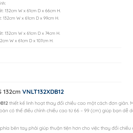
ỉnh:
ất: 132cm W x 61cm D x 66cm H.
t: 132cm W x 61cm D x 99cm H.
ất: 132cm W x 61cm D x 74cm H.
132cm W x 61cm D x 107cm H.
S 132cm
VNLT132XDB12
DB12
thiết kế linh hoạt thay đổi chiều cao một cách đơn giản.
bàn có thể điều chỉnh chiều cao từ 66 – 99 (cm) giúp bạn dễ d
ía bên tay phải giúp thuận tiện hơn cho việc thay đổi chiều