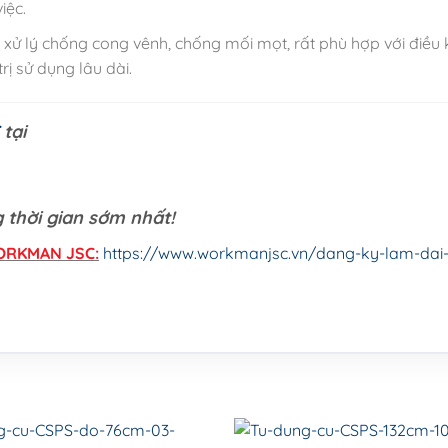
iệc.
 xử lý chống cong vênh, chống mối mọt, rất phù hợp với điều 
ị sử dụng lâu dài.
tại
 thời gian sớm nhất!
WORKMAN JSC:
https://www.workmanjsc.vn/dang-ky-lam-dai-