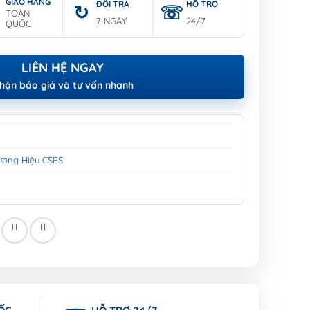
GIAO HÀNG
ĐỔI TRẢ
HỖ TRỢ
TOÀN
7 NGÀY
24/7
QUỐC
LIÊN HỆ NGAY
hận báo giá và tư vấn nhanh
ương Hiệu CSPS