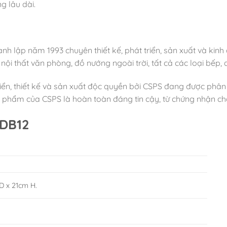
g lâu dài.
ành lập năm 1993 chuyên thiết kế, phát triển, sản xuất và ki
 nội thất văn phòng, đồ nướng ngoài trời, tất cả các loại bếp,
iển, thiết kế và sản xuất độc quyền bởi CSPS đang được phân
 phẩm của CSPS là hoàn toàn đáng tin cậy, từ chứng nhận chất
XDB12
D x 21cm H.