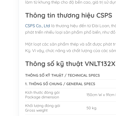
làm từ khung thép cho độ bền cao, giá trị sử dụn
Thông tin thương hiệu CSPS
CSPS Co., Ltd
là thương hiệu đến từ Đài Loan, th
phát triển nhiều loại sản phẩm phổ biến, như đồ
Một loạt các sản phẩm thép và sắt được phát tr
Kỳ. Vì vậy, chức năng và chất lượng của các sản
Thông số kỹ thuật VNLT132
THÔNG SỐ KỸ THUẬT / TECHNICAL SPECS
1. THÔNG SỐ CHUNG / GENERAL SPECS
Kích thước đóng gói
150cm W x 91cm 
Package dimension
Khối lượng đóng gói
50 kg.
Gross weight