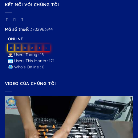
KẾT NỐI VỚI CHÚNG TÔI
Mã số thuế:
3702963744
ONLINE
0
0
0
8
4
9
Users Today : 18
Users This Month : 171
Who's Online : 0
VIDEO CỦA CHÚNG TÔI