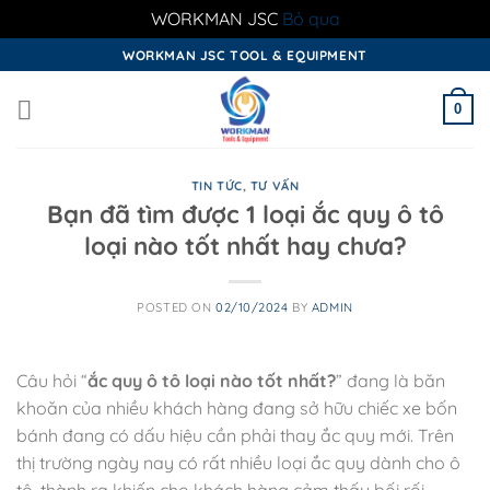
WORKMAN JSC
Bỏ qua
Skip
WORKMAN JSC TOOL & EQUIPMENT
to
content
0
TIN TỨC
,
TƯ VẤN
Bạn đã tìm được 1 loại ắc quy ô tô
loại nào tốt nhất hay chưa?
POSTED ON
02/10/2024
BY
ADMIN
Câu hỏi “
ắc quy ô tô loại nào tốt nhất
?
” đang là băn
khoăn của nhiều khách hàng đang sở hữu chiếc xe bốn
bánh đang có dấu hiệu cần phải thay ắc quy mới. Trên
thị trường ngày nay có rất nhiều loại ắc quy dành cho ô
tô, thành ra khiến cho khách hàng cảm thấy bối rối,