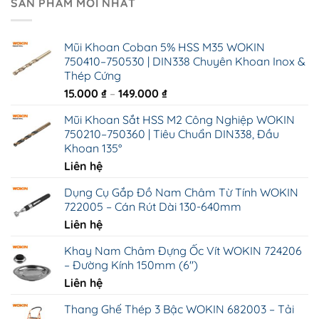
SẢN PHẨM MỚI NHẤT
Mũi Khoan Coban 5% HSS M35 WOKIN
750410–750530 | DIN338 Chuyên Khoan Inox &
Thép Cứng
Khoảng
15.000
₫
–
149.000
₫
giá:
Mũi Khoan Sắt HSS M2 Công Nghiệp WOKIN
từ
750210–750360 | Tiêu Chuẩn DIN338, Đầu
15.000 ₫
Khoan 135°
đến
Liên hệ
149.000 ₫
Dụng Cụ Gắp Đồ Nam Châm Từ Tính WOKIN
722005 – Cán Rút Dài 130-640mm
Liên hệ
Khay Nam Châm Đựng Ốc Vít WOKIN 724206
– Đường Kính 150mm (6")
Liên hệ
Thang Ghế Thép 3 Bậc WOKIN 682003 – Tải