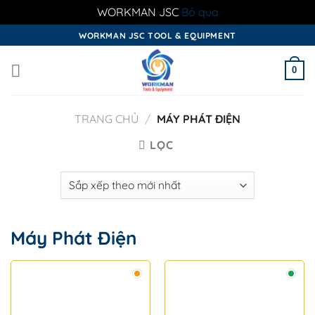
WORKMAN JSC
Bỏ qua
Skip
WORKMAN JSC TOOL & EQUIPMENT
to
content
0
TRANG CHỦ
/
MÁY PHÁT ĐIỆN
LỌC
Máy Phát Điện