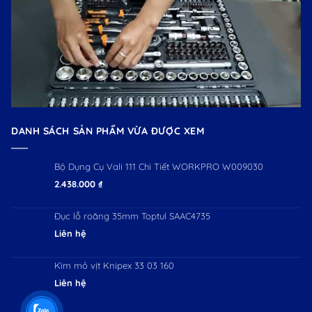
DANH SÁCH SẢN PHẨM VỪA ĐƯỢC XEM
Bộ Dụng Cụ Vali 111 Chi Tiết WORKPRO W009030
2.438.000
₫
Đục lỗ roăng 35mm Toptul SAAC4735
Liên hệ
Kìm mỏ vịt Knipex 33 03 160
Liên hệ