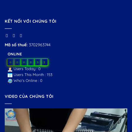
KẾT NỐI VỚI CHÚNG TÔI
Mã số thuế:
3702963744
ONLINE
0
0
0
8
3
1
Users Today : 0
Users This Month : 153
Who's Online : 0
VIDEO CỦA CHÚNG TÔI