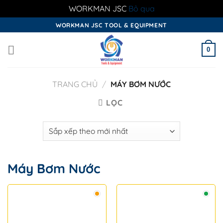
WORKMAN JSC
Bỏ qua
Skip
WORKMAN JSC TOOL & EQUIPMENT
to
content
0
TRANG CHỦ
/
MÁY BƠM NƯỚC
LỌC
Máy Bơm Nước