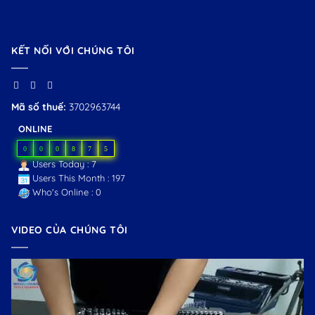
KẾT NỐI VỚI CHÚNG TÔI
Mã số thuế:
3702963744
ONLINE
0
0
0
8
7
5
Users Today : 7
Users This Month : 197
Who's Online : 0
VIDEO CỦA CHÚNG TÔI