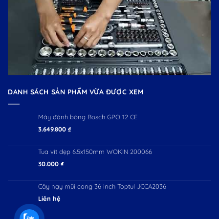
DANH SÁCH SẢN PHẨM VỪA ĐƯỢC XEM
Máy đánh bóng Bosch GPO 12 CE
3.649.800
₫
Tua vít dẹp 6.5x150mm WOKIN 200066
30.000
₫
Cây nạy mũi cong 36 inch Toptul JCCA2036
Liên hệ