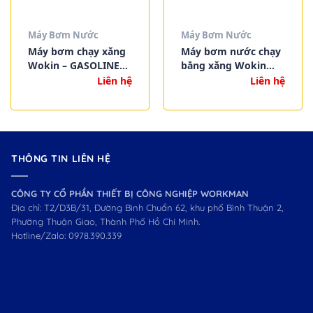
Máy Bơm Nước
Máy Bơm Nước
Máy bơm chạy xăng
Máy bơm nước chạy
Wokin – GASOLINE
bằng xăng Wokin
PUMP (INDUSTRIAL)
790602
Liên hệ
Liên hệ
THÔNG TIN LIÊN HỆ
CÔNG TY CỔ PHẦN THIẾT BỊ CÔNG NGHIỆP WORKMAN
Địa chỉ: T2/D3B/31, Đường Bình Chuẩn 62, khu phố Bình Thuận 2,
Phường Thuận Giao, Thành Phố Hồ Chí Minh.
Hotline/Zalo:
0978.390.339