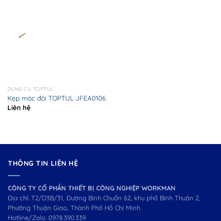
DỤNG CỤ TOPTUL
Kẹp móc đôi TOPTUL JFEA0106
Liên hệ
THÔNG TIN LIÊN HỆ
CÔNG TY CỔ PHẦN THIẾT BỊ CÔNG NGHIỆP WORKMAN
Địa chỉ: T2/D3B/31, Đường Bình Chuẩn 62, khu phố Bình Thuận 2,
Phường Thuận Giao, Thành Phố Hồ Chí Minh.
Hotline/Zalo:
0978.390.339