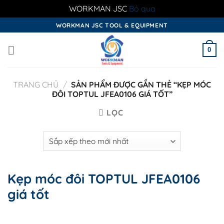
WORKMAN JSC
Bỏ qua
Skip
WORKMAN JSC TOOL & EQUIPMENT
to
content
0
TRANG CHỦ
/
SẢN PHẨM ĐƯỢC GẮN THẺ “KẸP MÓC
ĐÔI TOPTUL JFEA0106 GIÁ TỐT”
LỌC
Kẹp móc đôi TOPTUL JFEA0106
giá tốt