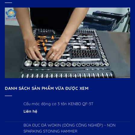
DANH SÁCH SẢN PHẨM VỪA ĐƯỢC XEM
Cẩu móc động cơ 3 tấn KENBO QF-3T
Liên hệ
BÚA ĐỤC ĐÁ WOKIN (DÒNG CÔNG NGHIỆP) - NON
SPARKING STONING HAMMER