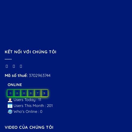
KẾT NỐI VỚI CHÚNG TÔI
Mã số thuế:
3702963744
ONLINE
0
0
0
8
7
9
Users Today : 11
Users This Month : 201
Who's Online : 0
VIDEO CỦA CHÚNG TÔI