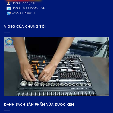
Users Today : 11
Users This Month : 190
Who's Online : 0
VIDEO CỦA CHÚNG TÔI
DANH SÁCH SẢN PHẨM VỪA ĐƯỢC XEM