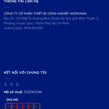
THÔNG TIN LIÊN HỆ
CÔNG TY CỔ PHẦN THIẾT BỊ CÔNG NGHIỆP WORKMAN
Địa chỉ: T2/D3B/31, Đường Bình Chuẩn 62, khu phố Bình Thuận 2,
Phường Thuận Giao, Thành Phố Hồ Chí Minh.
Hotline/Zalo:
0978.390.339
KẾT NỐI VỚI CHÚNG TÔI
Mã số thuế:
3702963744
ONLINE
0
0
0
8
6
8