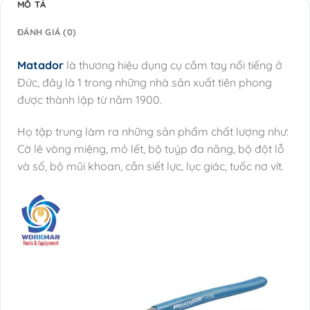
MÔ TẢ
ĐÁNH GIÁ (0)
Matador
là thương hiệu dụng cụ cầm tay nổi tiếng ở
Đức, đây là 1 trong những nhà sản xuất tiên phong
được thành lập từ năm 1900.
Họ tập trung làm ra những sản phẩm chất lượng như:
Cờ lê vòng miệng, mỏ lết, bộ tuýp đa năng, bộ đột lỗ
và số, bộ mũi khoan, cần siết lực, lục giác, tuốc nơ vít.