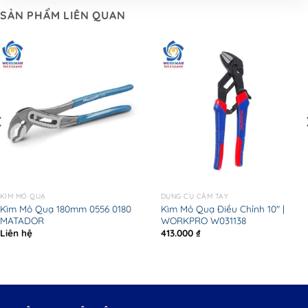
SẢN PHẨM LIÊN QUAN
KÌM MỎ QUẠ
DỤNG CỤ CẦM TAY
Kìm Mỏ Quạ 180mm 0556 0180
Kìm Mỏ Quạ Điều Chỉnh 10″ |
MATADOR
WORKPRO W031138
Liên hệ
413.000
₫