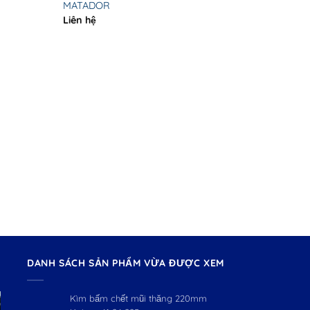
MATADOR
Liên hệ
CỜ LÊ 2
Cờ Lê 
1317 M
Liên hệ
DANH SÁCH SẢN PHẨM VỪA ĐƯỢC XEM
Kìm bấm chết mũi thăng 220mm