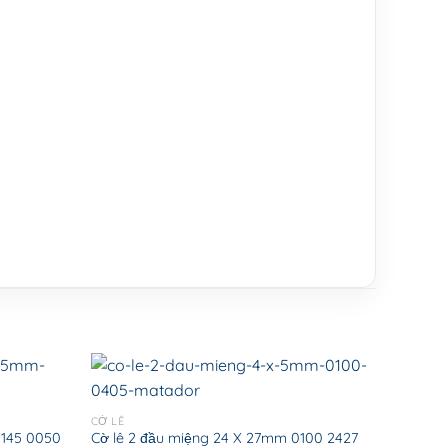
CỜ LÊ
0145 0050
Cờ lê 2 đầu miệng 24 X 27mm 0100 2427