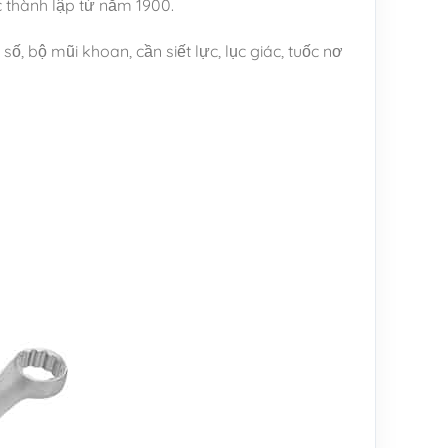
c thành lập từ năm 1900.
, bộ mũi khoan, cần siết lực, lục giác, tuốc nơ