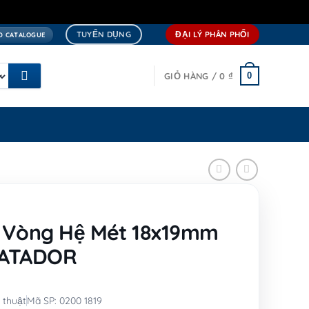
TUYỂN DỤNG
ĐẠI LÝ PHÂN PHỐI
 CATALOGUE
0
GIỎ HÀNG /
0
₫
Ệ
u Vòng Hệ Mét 18x19mm
MATADOR
 thuật
Mã SP: 0200 1819