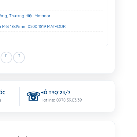
Vòng
,
Thương Hiệu Matador
ệ Mét 18x19mm 0200 1819 MATADOR
ỐC
HỖ TRỢ 24/7
g
Hotline: 0978.39.03.39