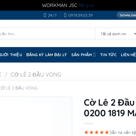
WORKMAN JSC
Bỏ qua
24/7
0978.39.03.39
DOWNLOAD
GIỚI THIỆU
ĐĂNG KÝ LÀM ĐẠI LÝ
SẢN PHẨM
TIN TỨC
LIÊN H
Ê
/
CỜ LÊ 2 ĐẦU VÒNG
CỜ LÊ 2 ĐẦU VÒNG
Cờ Lê 2 Đầ
0200 1819 
★★★★★
Sẵn tư vấn kỹ