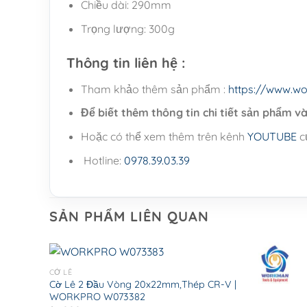
Chiều dài: 290mm
Trọng lượng: 300g
Thông tin liên hệ :
Tham khảo thêm sản phẩm :
https://www.wo
Để biết thêm thông tin chi tiết sản phẩm và 
Hoặc có thể xem thêm trên kênh
YOUTUBE
củ
Hotline:
0978.39.03.39
SẢN PHẨM LIÊN QUAN
CỜ LÊ
Cờ Lê 2 Đầu Vòng 20x22mm,Thép CR-V |
WORKPRO W073382