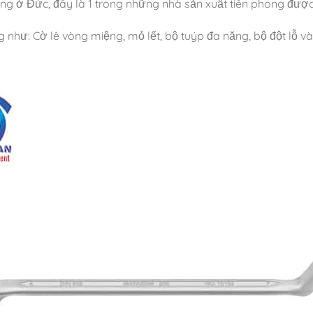
ếng ở Đức, đây là 1 trong những nhà sản xuất tiên phong đượ
hư: Cờ lê vòng miệng, mỏ lết, bộ tuýp đa năng, bộ đột lỗ và số