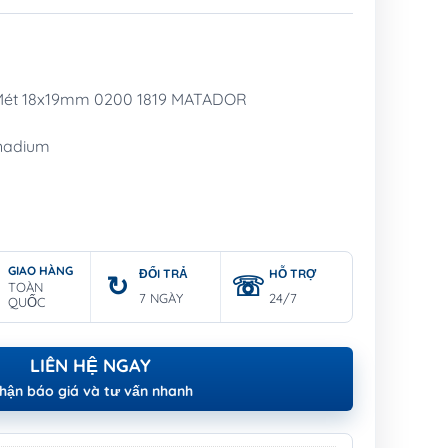
Mét 18x19mm 0200 1819 MATADOR
anadium
GIAO HÀNG
ĐỔI TRẢ
HỖ TRỢ
TOÀN
7 NGÀY
24/7
QUỐC
LIÊN HỆ NGAY
hận báo giá và tư vấn nhanh