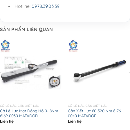
Hotline:
0978.39.03.39
SẢN PHẨM LIÊN QUAN
CỜ LÊ LỰC, CẦN XIẾT LỰC
CỜ LÊ LỰC, CẦN XIẾT LỰC
Cờ Lê Lực Mặt Đồng Hồ 0-18Nm
Cần Xiết Lực 60-320 Nm 6176
6169 0030 MATADOR
0040 MATADOR
Liên hệ
Liên hệ