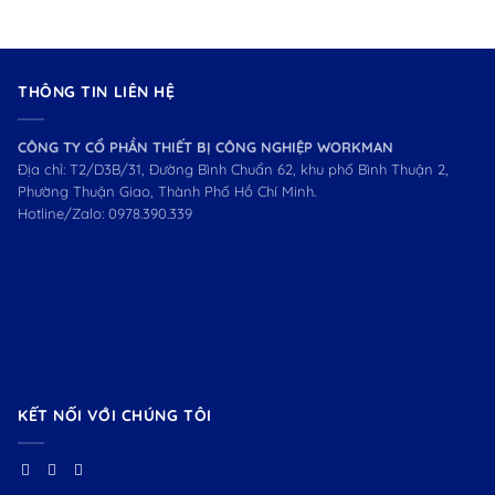
THÔNG TIN LIÊN HỆ
CÔNG TY CỔ PHẦN THIẾT BỊ CÔNG NGHIỆP WORKMAN
Địa chỉ: T2/D3B/31, Đường Bình Chuẩn 62, khu phố Bình Thuận 2,
Phường Thuận Giao, Thành Phố Hồ Chí Minh.
Hotline/Zalo:
0978.390.339
KẾT NỐI VỚI CHÚNG TÔI