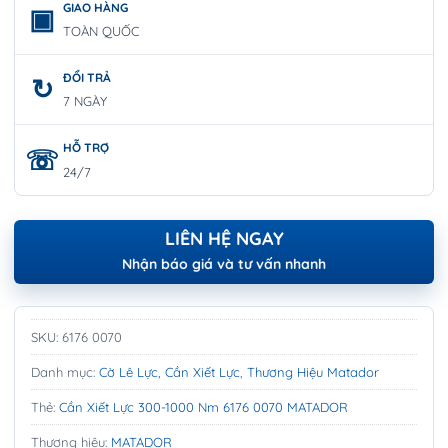
GIAO HÀNG
TOÀN QUỐC
ĐỔI TRẢ
7 NGÀY
HỖ TRỢ
24/7
LIÊN HỆ NGAY
Nhận báo giá và tư vấn nhanh
SKU:
6176 0070
Danh mục:
Cờ Lê Lực, Cần Xiết Lực
,
Thương Hiệu Matador
Thẻ:
Cần Xiết Lực 300-1000 Nm 6176 0070 MATADOR
Thương hiệu:
MATADOR