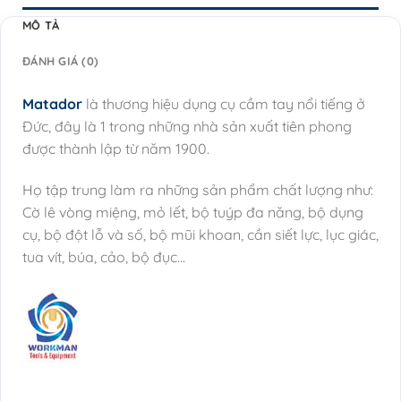
MÔ TẢ
ĐÁNH GIÁ (0)
Matador
là thương hiệu dụng cụ cầm tay nổi tiếng ở
Đức, đây là 1 trong những nhà sản xuất tiên phong
được thành lập từ năm 1900.
Họ tập trung làm ra những sản phẩm chất lượng như:
Cờ lê vòng miệng, mỏ lết, bộ tuýp đa năng, bộ dụng
cụ, bộ đột lỗ và số, bộ mũi khoan, cần siết lực, lục giác,
tua vít, búa, cảo, bộ đục…