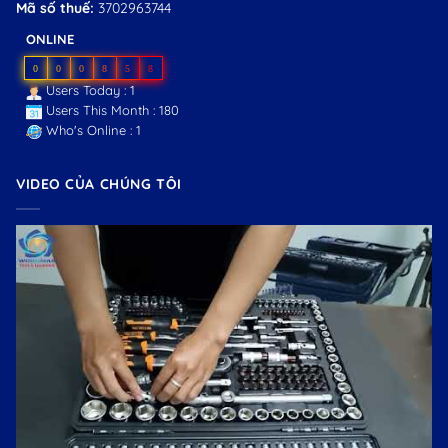
Mã số thuế:
3702963744
ONLINE
0
0
0
8
5
8
Users Today : 1
Users This Month : 180
Who's Online : 1
VIDEO CỦA CHÚNG TÔI