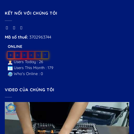
KẾT NỐI VỚI CHÚNG TÔI
Mã số thuế:
3702963744
ONLINE
0
0
0
8
5
7
Users Today : 26
Users This Month : 179
Who's Online : 0
VIDEO CỦA CHÚNG TÔI