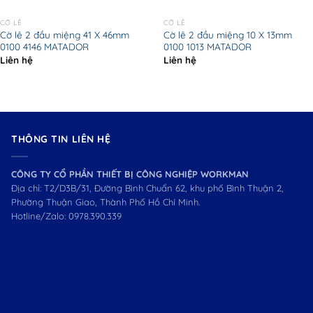
CỜ LÊ
CỜ LÊ
Cờ lê 2 đầu miệng 41 X 46mm
Cờ lê 2 đầu miệng 10 X 13mm
0100 4146 MATADOR
0100 1013 MATADOR
Liên hệ
Liên hệ
THÔNG TIN LIÊN HỆ
CÔNG TY CỔ PHẦN THIẾT BỊ CÔNG NGHIỆP WORKMAN
Địa chỉ: T2/D3B/31, Đường Bình Chuẩn 62, khu phố Bình Thuận 2,
Phường Thuận Giao, Thành Phố Hồ Chí Minh.
Hotline/Zalo:
0978.390.339