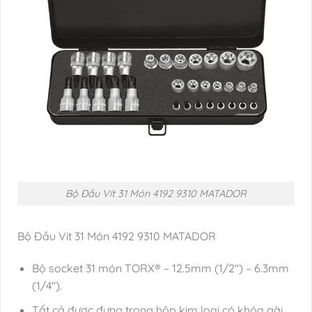
Bộ Đầu Vít 31 Món 4192 9310 MATADOR
Bộ Đầu Vít 31 Món 4192 9310 MATADOR
Bộ socket 31 món TORX® – 12.5mm (1/2″) – 6.3mm
(1/4″).
Tất cả được đựng trong hộp kim loại có khóa gài.