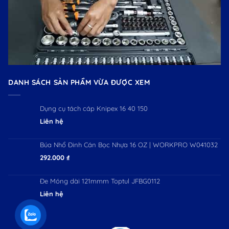
DANH SÁCH SẢN PHẨM VỪA ĐƯỢC XEM
Dụng cụ tách cáp Knipex 16 40 150
Liên hệ
Búa Nhổ Đinh Cán Bọc Nhựa 16 OZ | WORKPRO W041032
292.000
₫
Đe Móng dài 121mmm Toptul JFBG0112
Liên hệ