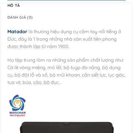
MÔ TẢ
ĐÁNH GIÁ (0)
Matador
là thương hiệu dụng cụ cầm tay nổi tiếng ở
Đức, đây là 1 trong những nhà sản xuất tiên phong
được thành lập từ năm 1900.
Họ tập trung làm ra những sản phẩm chất lượng như:
Cờ lê vòng miệng, mỏ lết, bộ tuýp đa năng, bộ dụng
cụ, bộ đột lỗ và số, bộ mũi khoan, cần siết lực, lục giác,
tua vít, búa, cảo, bộ đục…